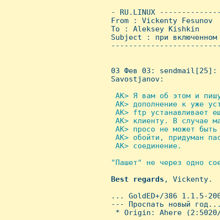
 - RU.LINUX -------------
 From : Vickenty Fesunov 
 To : Aleksey Kishkin

 Subject : при включенном 
 ------------------------
 03 Фев 03: sendmail[25]: 
 Savostjanov:

 AK> Я вам об этом и пиш
  AK> дополнение к уже уст
  AK> ftp устанавливает ещ
  AK> клиенту. В случае ма
  AK> просо не может быть 
  AK> обойти, придуман пас
  AK> соединение.

"Пашет" не через одно со
Best
regards
, Vickenty.

 ... GoldED+/386 1.1.5-20
 --- Проспать новый год...
  * Origin: Ahere (2:5020/