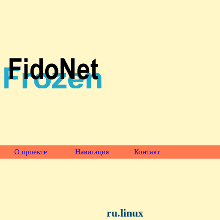
О проекте
Навигация
Контакт
ru.linux