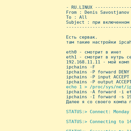
 - RU.LINUX -------------
 From : Denis Savostjanov
 To : All

 Subject : при включенном 
 ------------------------
 Есть сервак.

 там такие настройки ipcah
 eth0 - смотрит в инет

 eth1 - смотрит в нутрь се
 192.168.11.11 - мой комп

 ipchains -F

 ipchains -P forward DENY

 ipchains -P input ACCEPT

 ipchains -P output ACCEPT
echo 1 > /proc/sys/net/ip
ipchains -A forward -i et
 ipchains -I forward -s 19
 Далее я со своего компа п
STATUS:> Connect: Monday 
STATUS:> Connecting to 14