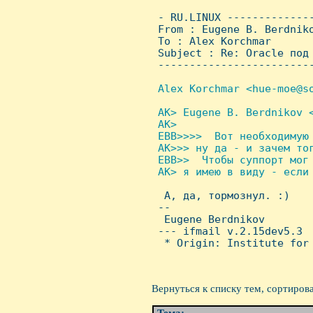
 - RU.LINUX -------------
 From : Eugene B. Berdnik
 To : Alex Korchmar

 Subject : Re: Oracle под 
 ------------------------
Alex Korchmar <hue-moe@so
AK> Eugene B. Berdnikov <
 AK> 

 EBB>>>>  Вот необходимую 
 AK>>> ну да - и зачем тог
 EBB>>  Чтобы суппорт мог 
 AK> я имею в виду - если 

  А, да, тормознул. :)

 -- 

  Eugene Berdnikov

 --- ifmail v.2.15dev5.3

  * Origin: Institute for 
Вернуться к списку тем, сортиров