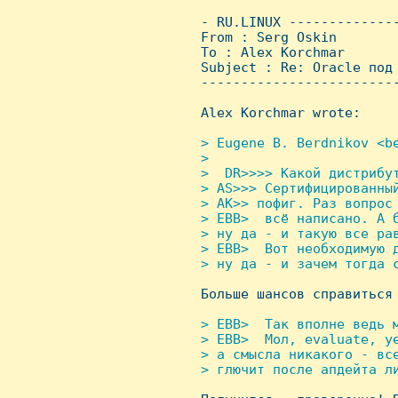
 - RU.LINUX -------------
 From : Serg Oskin       
 To : Alex Korchmar

 Subject : Re: Oracle под 
 ------------------------
 Alex Korchmar wrote:

> Eugene B. Berdnikov <be
 > 

 >  DR>>>> Какой дистрибут
 > AS>>> Сертифицированный
 > AK>> пофиг. Раз вопрос 
 > EBB>  всё написано. А б
 > ну да - и такую все рав
 > EBB>  Вот необходимую д
 > ну да - и зачем тогда с

 Больше шансов справиться
> EBB>  Так вполне ведь м
 > EBB>  Мол, evaluate, ye
 > а смысла никакого - все
 > глючит после апдейта ли