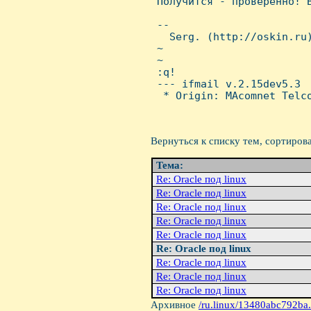

 Получится - проверенно! 
 -- 

   Serg. (http://oskin.ru)
 ~

 ~

 :q!

 --- ifmail v.2.15dev5.3

  * Origin: MAcomnet Telco
Вернуться к списку тем, сортиров
Тема:
Re: Oracle под linux
Re: Oracle под linux
Re: Oracle под linux
Re: Oracle под linux
Re: Oracle под linux
Re: Oracle под linux
Re: Oracle под linux
Re: Oracle под linux
Re: Oracle под linux
Архивное
/ru.linux/13480abc792ba