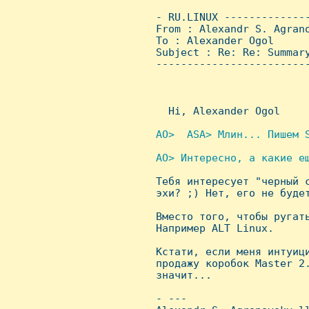
 - RU.LINUX -------------
 From : Alexandr S. Agran
 To : Alexander Ogol

 Subject : Re: Re: Summary
 ------------------------
   Hi, Alexander Ogol

AO>  ASA> Млин... Пишем S
AO> Интересно, а какие ещ

 Тебя интересует "черный 
 эхи? ;) Hет, его не будет
 Вместо того, чтобы ругать
 Hапример ALT Linux.

 Кстати, если меня интуици
 продажу коробок Master 2.
 значит...

 - ---
