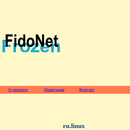
О проекте
Навигация
Контакт
ru.linux