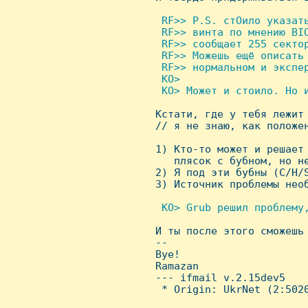
 RF>> P.S. стОило указать
  RF>> винта по мнению BIO
  RF>> сообщает 255 сектор
  RF>> Можешь ещё описать 
  RF>> нормальном и экспер
  KO> 

  KO> Может и стоило. Hо и

 Кстати, где у тебя лежит
 // я не знаю, как положен
 1) Кто-то может и решает 
    плясок с бубном, но не
 2) Я под эти бубны (C/H/S
 3) Источник проблемы необ
 KO> Grub решил проблемy,

 И ты после этого сможешь
 -- 

 Bye!

 Ramazan

 --- ifmail v.2.15dev5

  * Origin: UkrNet (2:5020