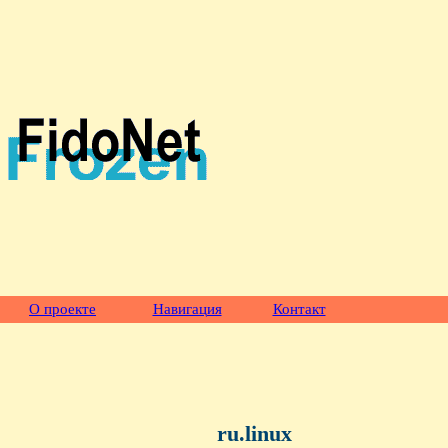
О проекте
Навигация
Контакт
ru.linux