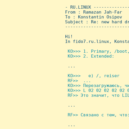
 - RU.LINUX -------------
 From : Ramazan Jah-Far  
 To : Konstantin Osipov

 Subject : Re: new hard dr
 ------------------------
 Hi!

 In fido7.ru.linux, Konsta
 KO>>> 1. Primary, /boot,
  KO>>> 2. Extended:


  ...

 KO>>>   e) /, reiser

  RF>>  ...

  KO>>> Перезагрyжаюсь, чи
  KO>>> L 02 02 02 02 02 0
  RF>> Это значит, что LIL

  ...

 RF>> Связано с тем, что:

  ...
