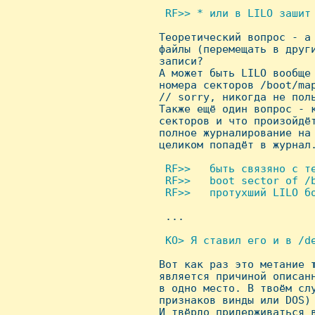
 RF>> * или в LILO зашит 

 Теоретический вопрос - а
 файлы (перемещать в други
 записи?

 А может быть LILO вообще 
 номера секторов /boot/map
 // sorry, никогда не поль
 Также ещё один вопрос - к
 секторов и что произойдёт
 полное журналирование на 
 целиком попадёт в журнал.
 RF>>   быть связяно с те
  RF>>   boot sector of /b
  RF>>   протухший LILO бо

  ...

 KO> Я ставил его и в /de

 Вот как раз это метание 
 является причиной описанн
 в одно место. В твоём слу
 признаков винды или DOS) 
 И твёрдо придерживаться в