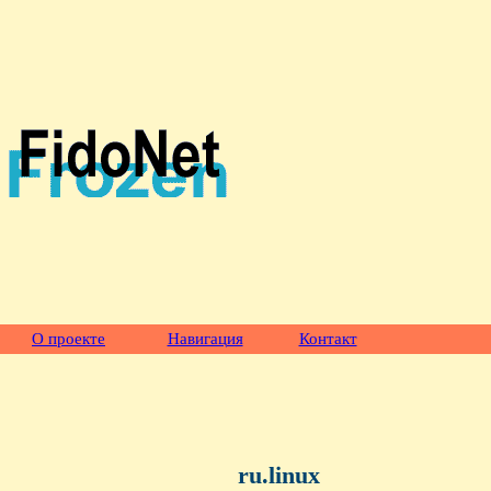
О проекте
Навигация
Контакт
ru.linux