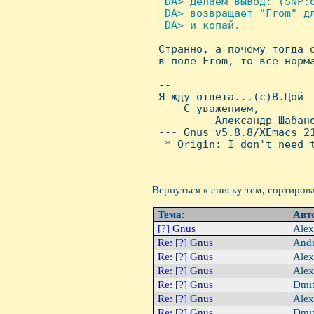
  DA> Делаем вывод: (SNP:o
  DA> возвращает "From" дл
  DA> и копай.


 Странно, а почему тогда 
 в поле From, то все норма
 -- 

 Я жду ответа...(с)В.Цой  
     С уважением,         
          Александр Шабано
 --- Gnus v5.8.8/XEmacs 21
  * Origin: I don't need t
Вернуться к списку тем, сортиров
Тема:
Авт
[?] Gnus
Alex
Re: [?] Gnus
Andr
Re: [?] Gnus
Alex
Re: [?] Gnus
Alex
Re: [?] Gnus
Dmit
Re: [?] Gnus
Alex
Re: [?] Gnus
Dmit