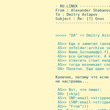
 - RU.LINUX -------------
 From : Alexander Shabano
 To : Dmitry Astapov

 Subject : Re: [?] Gnus

 ------------------------
>>>>> "DA" == Dmitry Asta
 AS>> Еще я заметил такое
  AS>> nnfolder:archive че
  AS>> Name_Surname@p1.f1.
  AS>> все цитируется. А в
  AS>> ответить стоит напр
  AS>> тогда возникает сле
  DA> Понятно. Еще один сл

 Конечно, потому что если
 не настроишь...

 AS>> Вот, что пишет:

  DA> [skip]

  AS>> SNP:email->stripped
  AS>> (SNP:email->strippe
  AS>> "From")))
