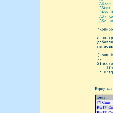
  AS>>> 
  AS>>> 
  DA>> П
  AS> Ко
  AS> не

 "копир
 а настр
 добавля
 пытаешь
 [kham-k
 -- 

 Sincere
 --- ifm
  * Orig
Вернуться 
Тема:
[?] Gnus
Re: [?] G
Re: [?] G