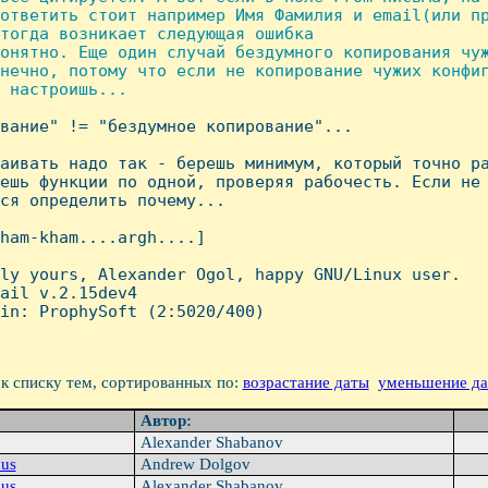
ответить стоит например Имя Фамилия и email(или пр
тогда возникает следующая ошибка

онятно. Еще один случай бездумного копирования чуж
нечно, потому что если не копирование чужих конфиг
 настроишь...

ование" != "бездумное копирование"...

аивать надо так - берешь минимум, который точно ра
ешь функции по одной, проверяя рабочесть. Если не 
ся определить почему...

ham-kham....argh....]

ly yours, Alexander Ogol, happy GNU/Linux user.

ail v.2.15dev4

in: ProphySoft (2:5020/400)

к списку тем, сортированных по:
возрастание даты
уменьшение д
Автор:
Alexander Shabanov
nus
Andrew Dolgov
nus
Alexander Shabanov