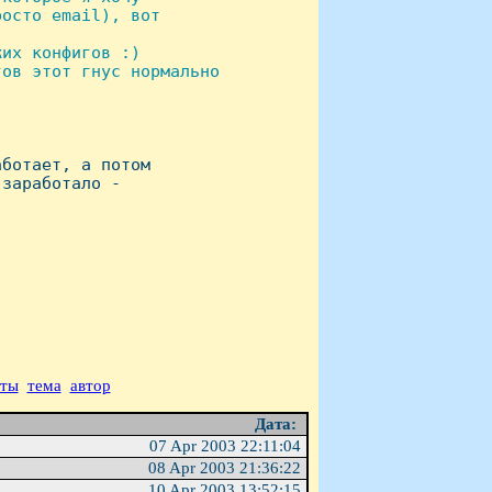
осто email), вот

их конфигов :)

ов этот гнус нормально

ботает, а потом

заработало -

аты
тема
автор
Дата:
07 Apr 2003 22:11:04
08 Apr 2003 21:36:22
10 Apr 2003 13:52:15