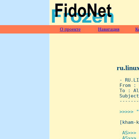
О проекте
Навигация
К
ru.linu
 - RU.LI
 From : 
 To : Al
 Subject
 -------
>>>>> "

 [kham-
 AS>>> 
  AS>>> 