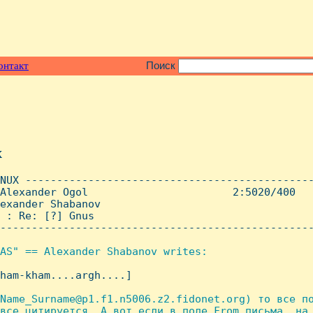
онтакт
Поиск
x
NUX ----------------------------------------------
Alexander Ogol                       2:5020/400   
exander Shabanov

 : Re: [?] Gnus

--------------------------------------------------
AS" == Alexander Shabanov writes:

kham-kham....argh....]

Name_Surname@p1.f1.n5006.z2.fidonet.org) то все по
все цитируется. А вот если в поле From письма, на 