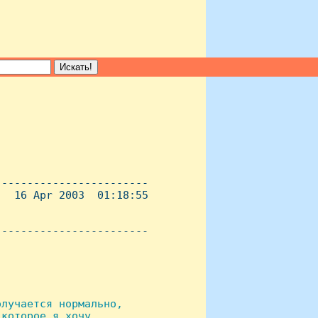
-----------------------

  16 Apr 2003  01:18:55

----------------------- 

лучается нормально,

которое я хочу
