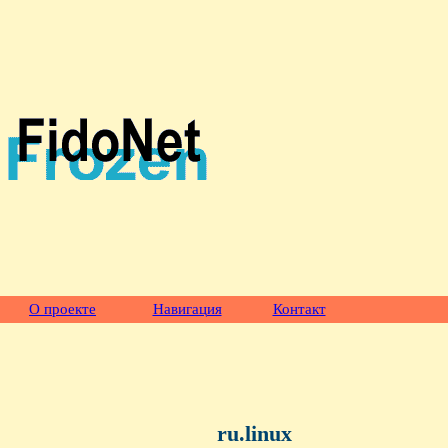
О проекте
Навигация
Контакт
ru.linux