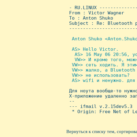
 - RU.LINUX -------------
 From : Victor Wagner    
 To : Anton Shuko

 Subject : Re: Bluetooth p
 ------------------------
 Anton Shuko <Anton.Shuko
 AS> Hello Victor. 

   AS> 16 May 06 20:56, yo
   VW>> И кроме того, можн
  VW>> сеть ходить. Я этим
  VW>> жалко, а Bluetooth
  VW>> не использовать? 

  AS> wifi и ненужно. для 

 Для ноута вообще-то нужн
 X-приложение удаленно зап
 -- 

 --- ifmail v.2.15dev5.3

  * Origin: Free Net of Le
Вернуться к списку тем, сортиров