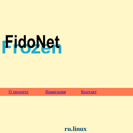
О проекте
Навигация
Контакт
ru.linux