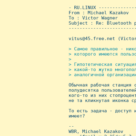
 - RU.LINUX -------------
 From : Michael Kazakov  
 To : Victor Wagner

 Subject : Re: Bluetooth p
 ------------------------
 vitus@45.free.net (Victor
> Самое правильное - нико
 > которого имеются пользо
 >

 > Гипотетическая ситуаци
 > какой-то жутко многопол
 > аналогичной организации

 Обычная рабочая станция 
 полудесятка пользователей
 кого-то из них стопроцент
 не та кликнутая иконка ср
 То есть задача - доступ и
 имеет?

 -- 

 WBR, Michael Kazakov
