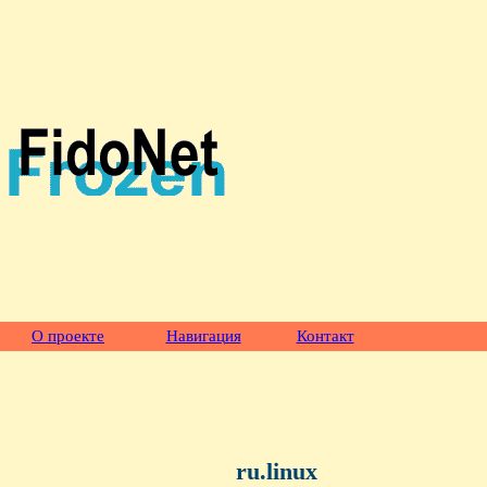
О проекте
Навигация
Контакт
ru.linux