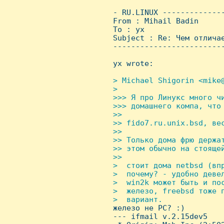
 - RU.LINUX -------------
 From : Mihail Badin     
 To : yx

 Subject : Re: Чем отличае
 ------------------------
 yx wrote:

> Michael Shigorin <mike@
 > 

 >>> Я про Линукс много чи
 >>> домашнего компа, что 
 >>

 >> fido7.ru.unix.bsd, вес
 >> 

 >> Только дома фрю держат
 >> этом обычно на стоящей
 >>

 >  стоит дома netbsd (впр
 >  почему? - удобно девел
 >  win2k может быть и пос
 >  железо, freebsd тоже п
 >  вариант.

железо не PC? :)

 --- ifmail v.2.15dev5
