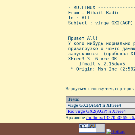
 - RU.LINUX -------------
 From : Mihail Badin     
 To : All

 Subject : virge GX2(AGP) 
 ------------------------
 Привет All!

 У кого нибудь нормально р
 призагрузке о чемто дамаю
 запускаются  (пробовал Xf
 XFree3.3. 6 все OК

 --- ifmail v.2.15dev5

  * Origin: Msh Inc (2:502
Вернуться к списку тем, сортиров
Тема:
virge GX2(AGP) и XFree4
Re: virge GX2(AGP) и XFree4
Архивное
/ru.linux/13370b0565cc6