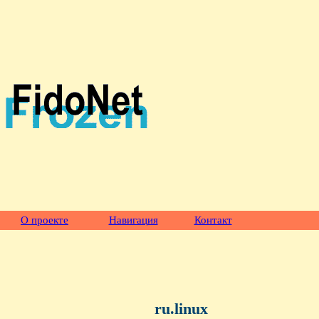
О проекте
Навигация
Контакт
ru.linux