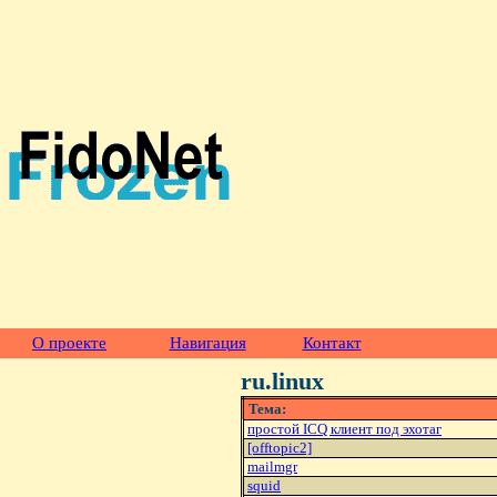
О проекте
Навигация
Контакт
ru.linux
Тема:
простой ICQ клиент под эхотаг
[offtopic2]
mailmgr
squid