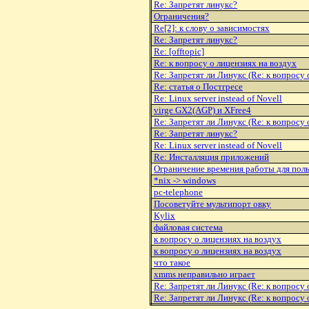
Re: Запретят линукс?
Ограничения?
Re[2]: к слову о зависимостях
Re: Запретят линукс?
Re: [offtopic]
Re: к вопросу о лицензиях на воздух
Re: Запpетят ли Линукс (Re: к вопpосу 
Re: статья о Постгресе
Re: Linux server instead of Novell
virge GX2(AGP) и XFree4
Re: Запpетят ли Линукс (Re: к вопpосу 
Re: Запретят линукс?
Re: Linux server instead of Novell
Re: Инсталляция приложений
Ограничение времения работы для поль
*nix -> windows
pc-telephone
Посоветуйте мультипорт овку
Kylix
файловая система
к вопросу о лицензиях на воздух
к вопросу о лицензиях на воздух
что такое
xmms неправильно играет
Re: Запpетят ли Линукс (Re: к вопpосу 
Re: Запpетят ли Линукс (Re: к вопpосу 