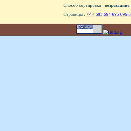
Способ сортировки :
возрастание
Страницы :
<<
<
693
694
695
696
6