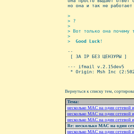
 она просто выдает ответ с
 но она и так не работает 
> 

 > ?

 > 

 > Вот только она почемy т
 > 

 >  
Good
Luck
!           

 -- 

  [ ЗА IP БЕЗ ЦЕHЗУРЫ ]

 --- ifmail v.2.15dev5

  * Origin: Msh Inc (2:502
Вернуться к списку тем, сортиров
Тема:
несколько MAC на один сетевой 
несколько MAC на один сетевой 
несколько MAC на один сетевой 
Re: несколько MAC на один се
несколько MAC на один сетевой 