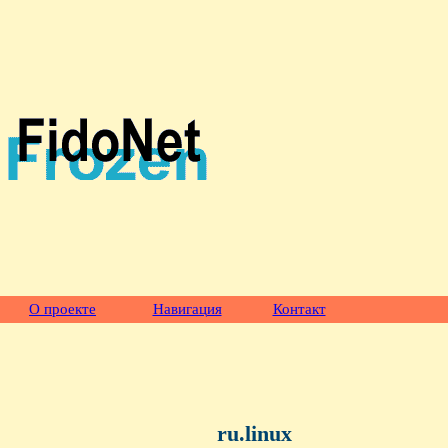
О проекте
Навигация
Контакт
ru.linux