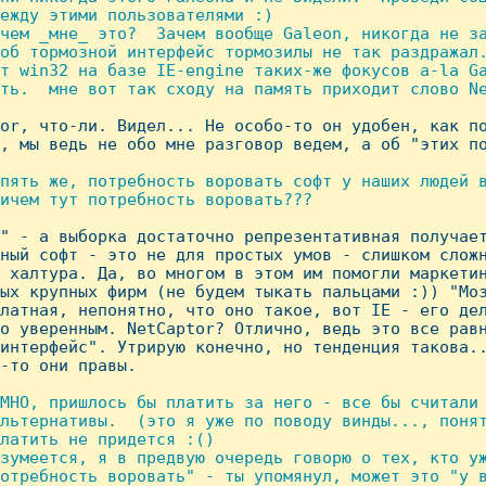
ежду этими пользователями :)

чем _мне_ это?  Зачем вообще Galeon, никогда не за
об тормозной интерфейс тормозилы не так раздражал.
т win32 на базе IE-engine таких-же фокусов a-la Ga
ть.  мне вот так сходу на память приходит слово Ne
tor, что-ли. Видел... Hе особо-то он удобен, как по
, мы ведь не обо мне разговор ведем, а об "этих по
пять же, потребность воровать софт у наших людей в
ичем тут потребность воровать???

е" - а выборка достаточно репрезентативная получает
ный софт - это не для простых умов - слишком сложн
 халтура. Да, во многом в этом им помогли маркетин
ых крупных фирм (не будем тыкать пальцами :)) "Моз
латная, непонятно, что оно такое, вот IE - его дел
о уверенным. NetCaptor? Отлично, ведь это все равн
интерфейс". Утрирую конечно, но тенденция такова..
-то они правы.

MHO, пришлось бы платить за него - все бы считали 
льтернативы.  (это я уже по поводу винды..., понят
латить не придется :()

зумеется, я в предвую очередь говорю о тех, кто уж
отребность воровать" - ты упомянул, может это "у в