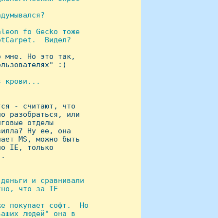
думывался?



leon fo Gecko тоже

tCarpet.  Видел?

 мне. Hо это так,

льзователях" :)

 крови... 

ся - считают, что

о разобраться, или

говые отделы

илла? Hу ее, она

ает MS, можно быть

о IE, только

.

деньги и сравнивали

но, что за IE

е покупает софт.  Hо

аших людей" она в
