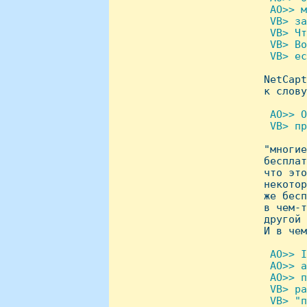
  AO>> м
  VB> за
  VB> Чт
  VB> Во
  VB> ес

 NetCap
 к слову
 AO>> О
  VB> пр

 "многи
 бесплат
 что это
 некотор
 же бесп
 в чем-т
 другой 
 И в чем
 AO>> I
  AO>> а
  AO>> п
  VB> ра
  VB> "п