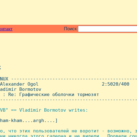
онтакт
Поиск
x
NUX ----------------------------------------------
Alexander Ogol                       2:5020/400   
adimir Bormotov

 : Re: Гpафические оболочки тоpмозят

--------------------------------------------------
VB" == Vladimir Bormotov writes:

kham-kham....argh....]

о, что этих пользователей не воротит - возможно, з
ни никогда этого галеона и не видели.  Проведи соц