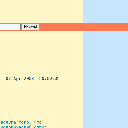
-----------------------

  07 Apr 2003  20:00:09

----------------------- 

аслуга того, что

иологический опрос
