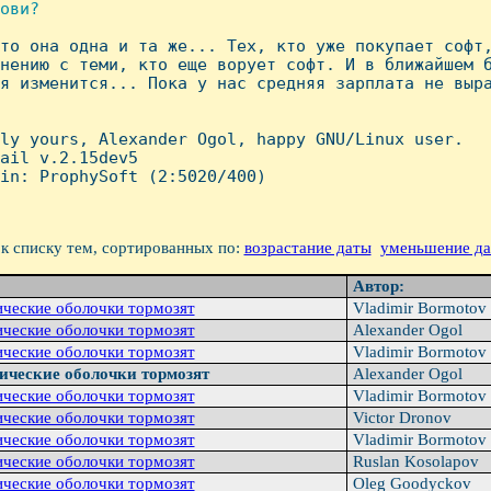
ови?

-то она одна и та же... Тех, кто уже покупает софт,
нению с теми, кто еще ворует софт. И в ближайшем б
я изменится... Пока у нас средняя зарплата не выра
ly yours, Alexander Ogol, happy GNU/Linux user.

ail v.2.15dev5

in: ProphySoft (2:5020/400)

к списку тем, сортированных по:
возрастание даты
уменьшение д
Автор:
ические оболочки тоpмозят
Vladimir Bormotov
ические оболочки тоpмозят
Alexander Ogol
ические оболочки тоpмозят
Vladimir Bormotov
ические оболочки тоpмозят
Alexander Ogol
ические оболочки тоpмозят
Vladimir Bormotov
ические оболочки тоpмозят
Victor Dronov
ические оболочки тоpмозят
Vladimir Bormotov
ические оболочки тоpмозят
Ruslan Kosolapov
ические оболочки тоpмозят
Oleg Goodyckov