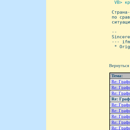
  VB> кр

 Страна
 по срав
 ситуаци
 -- 

 Sincere
 --- ifm
  * Orig
Вернуться 
Тема:
Re: Гpаф
Re: Гpаф
Re: Гpаф
Re: Гpаф
Re: Гpаф
Re: Гpаф
Re: Гpаф
Re: Гpаф
Re: Гpаф