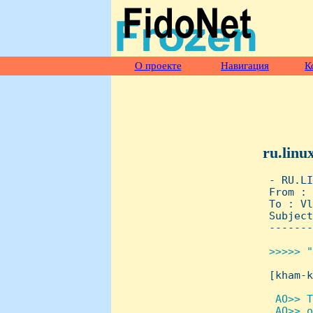
О проекте
Навигация
К
ru.linu
 - RU.LI
 From : 
 To : Vl
 Subject
 -------
>>>>> "

 [kham-
 AO>> Т
  AO>> о