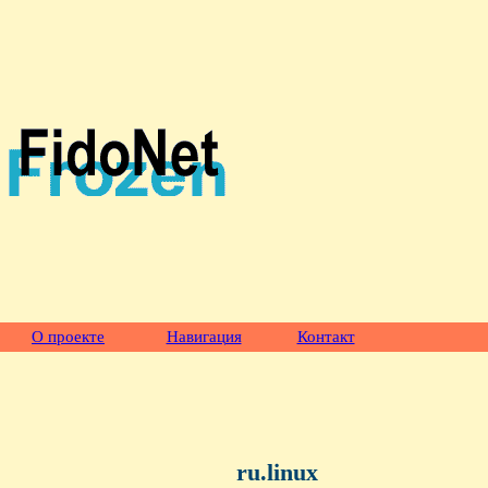
О проекте
Навигация
Контакт
ru.linux