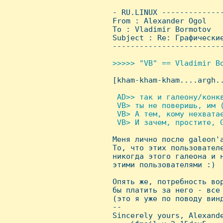
 - RU.LINUX -------------
 From : Alexander Ogol   
 To : Vladimir Bormotov

 Subject : Re: Гpафические
 ------------------------
>>>>> "VB" == Vladimir Bo

 [kham-kham-kham....argh..
 AD>> так и галеону/конкв
  VB> ты не поверишь, им (
  VB> А тем, кому нехватае
  VB> И зачем, простите, G

 Меня лично после galeon'
 То, что этих пользователе
 никогда этого галеона и н
 этими пользователями :)

 Опять же, потребность вор
 бы платить за него - все 
 (это я уже по поводу винд
 -- 

 Sincerely yours, Alexande