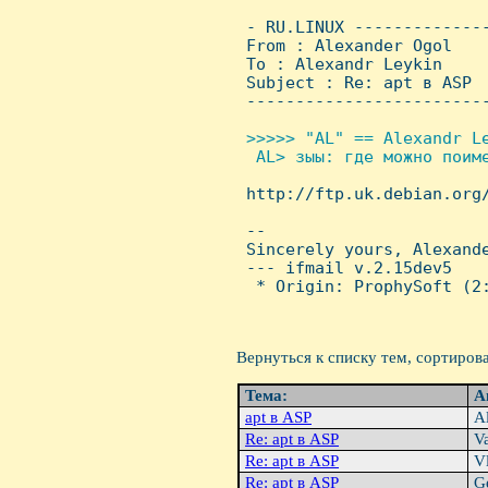
 - RU.LINUX -------------
 From : Alexander Ogol   
 To : Alexandr Leykin

 Subject : Re: apt в ASP

 ------------------------
>>>>> "AL" == Alexandr Le
  AL> зыы: где можно поиме

 http://ftp.uk.debian.org
 -- 

 Sincerely yours, Alexande
 --- ifmail v.2.15dev5

  * Origin: ProphySoft (2:
Вернуться к списку тем, сортиров
Тема:
А
apt в ASP
Al
Re: apt в ASP
Va
Re: apt в ASP
Vl
Re: apt в ASP
Ge