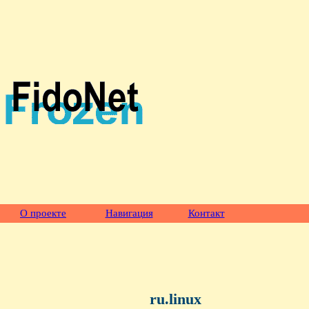
О проекте
Навигация
Контакт
ru.linux