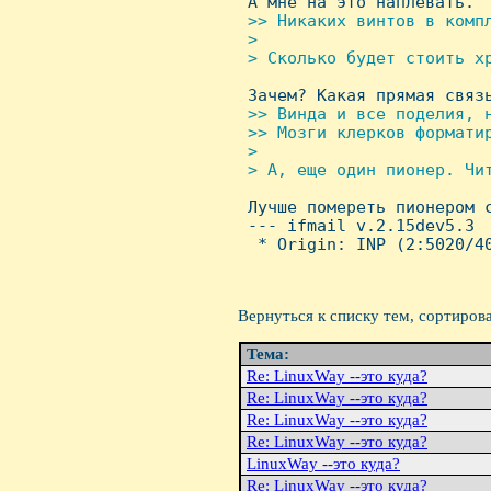
 А мне на это наплевать.

>> Hикаких винтов в компл
 >

 > Сколько будет стоить хр

 Зачем? Какая прямая связ
>> Винда и все поделия, н
 >> Мозги клерков форматир
 >

 > А, еще один пионер. Чит

 Лучше помереть пионером 
 --- ifmail v.2.15dev5.3

  * Origin: INP (2:5020/40
Вернуться к списку тем, сортиров
Тема:
Re: LinuxWay --это куда?
Re: LinuxWay --это куда?
Re: LinuxWay --это куда?
Re: LinuxWay --это куда?
LinuxWay --это куда?
Re: LinuxWay --это куда?