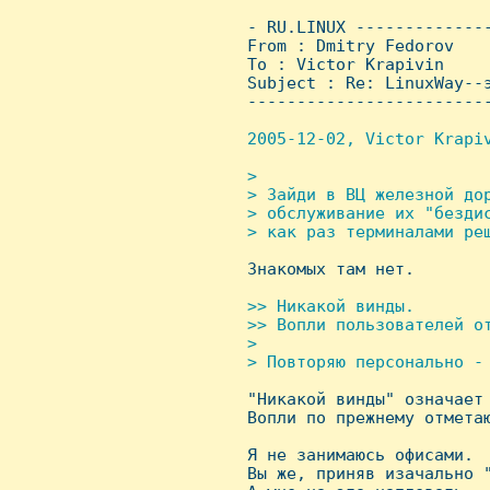
 - RU.LINUX -------------
 From : Dmitry Fedorov   
 To : Victor Krapivin

 Subject : Re: LinuxWay--э
 ------------------------
2005-12-02, Victor Krapiv
>

 > Зайди в ВЦ железной дор
 > обслуживание их "бездис
 > как раз терминалами реш

 Знакомых там нет.

>> Hикакой винды.

 >> Вопли пользователей от
 >

 > Повторяю персонально - 

 "Hикакой винды" означает
 Вопли по прежнему отметаю
 Я не занимаюсь офисами.

 Вы же, приняв изачально "