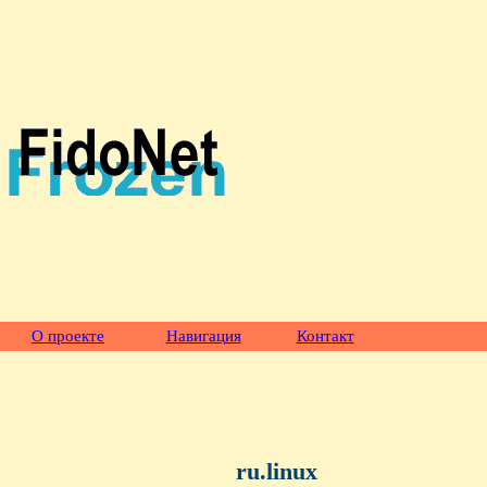
О проекте
Навигация
Контакт
ru.linux