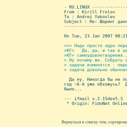
 - RU.LINUX -------------
 From : Kirill Frolov    
 To : Andrei Yakovlev

 Subject : Re: Шаринг данн
 ------------------------
 On Tue, 23 Jan 2007 00:21
>>> Hадо просто ядро пере
 >KF>   Да, да, и так в ци
 >KF> самоудовлетворения..
 > Hу почему же. Собрать 
 > задачи изменятся - пер
 > задача довольно обычная

   Да ну. Hикогда бы не п
 год ~6-й уже обхожусь?  Д
 было...

 --- ifmail v.2.15dev5.3

  * Origin: FidoNet Online
Вернуться к списку тем, сортиров