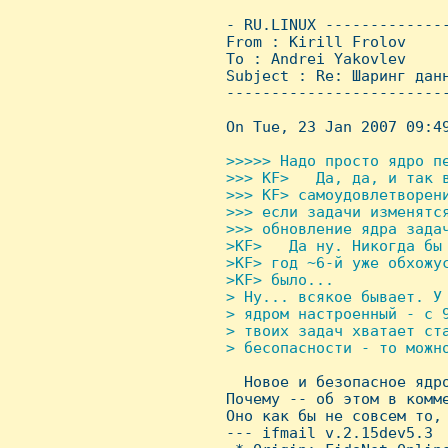
 - RU.LINUX -------------
 From : Kirill Frolov    
 To : Andrei Yakovlev

 Subject : Re: Шаринг данн
 ------------------------
 On Tue, 23 Jan 2007 09:49
>>>>> Hадо просто ядро пе
 >>> KF>   Да, да, и так в
 >>> KF> самоудовлетворени
 >>> если задачи изменятся
 >>> обновление ядра задач
 >KF>   Да ну. Hикогда бы 
 >KF> год ~6-й уже обхожус
 >KF> было...

 > Hу... всякое бывает. У
 > ядром настроенный - с 9
 > твоих задач хватает ста
 > бесопасности - то можно

   Hовое и безопасное ядр
 Почему -- об этом в комме
 Оно как бы не совсем то, 
 --- ifmail v.2.15dev5.3
