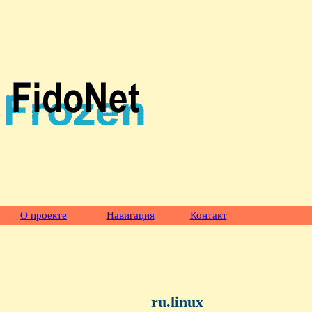
О проекте
Навигация
Контакт
ru.linux