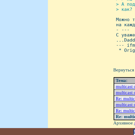
 > А под
 > как? 

 Можно 
 на кажд
 - ---

 С уваже
 ...Dadd
 --- ifm
  * Orig
Вернуться 
Тема:
multicast
multicast
Re: multi
multicast
Re: multi
Re: multi
Архивное