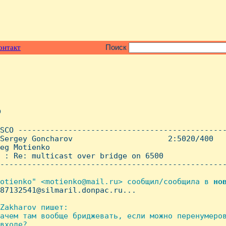
онтакт
Поиск
o
SCO ----------------------------------------------
Sergey Goncharov                     2:5020/400   
eg Motienko

 : Re: multicast over bridge on 6500

--------------------------------------------------
otienko" <motienko@mail.ru> сообщил/сообщила в 
но
87132541@silmaril.donpac.ru...

Zakharov пишет:

ачем там вообще бриджевать, если можно перенумеров
входе?
