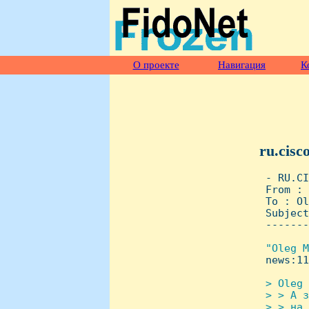
О проекте
Навигация
К
ru.cisc
 - RU.CI
 From : 
 To : Ol
 Subject
 -------
"Oleg M
news:11
> Oleg 
 > > А з
 > > на 