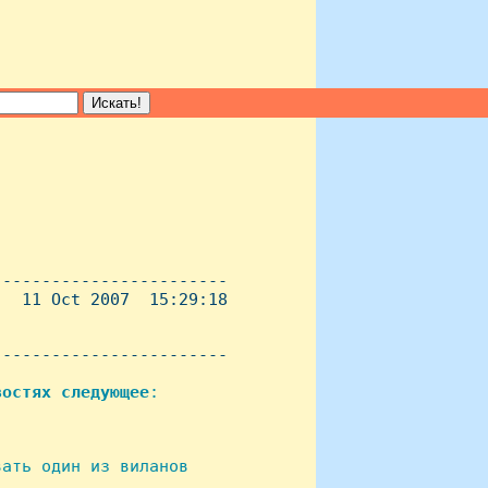
-----------------------

  11 Oct 2007  15:29:18

----------------------- 

востях
следующее
:

ать один из виланов
