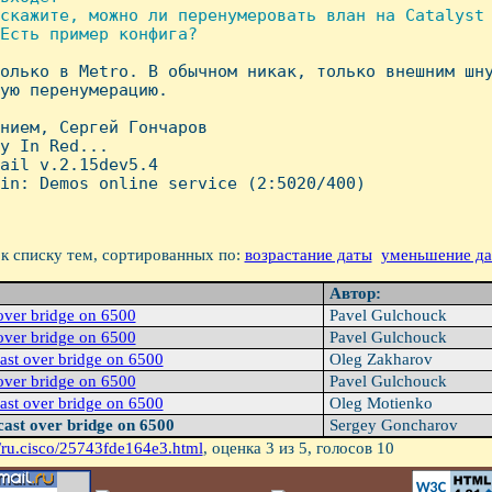
скажите, можно ли перенумеровать влан на Catalyst 
Есть пример конфига?

только в Metro. В обычном никак, только внешним шну
ую перенумерацию.

нием, Сергей Гончаров

y In Red...

ail v.2.15dev5.4

in: Demos online service (2:5020/400)

к списку тем, сортированных по:
возрастание даты
уменьшение д
Автор:
 over bridge on 6500
Pavel Gulchouck
 over bridge on 6500
Pavel Gulchouck
cast over bridge on 6500
Oleg Zakharov
 over bridge on 6500
Pavel Gulchouck
cast over bridge on 6500
Oleg Motienko
cast over bridge on 6500
Sergey Goncharov
/ru.cisco/25743fde164e3.html
, оценка
3
из 5, голосов
10