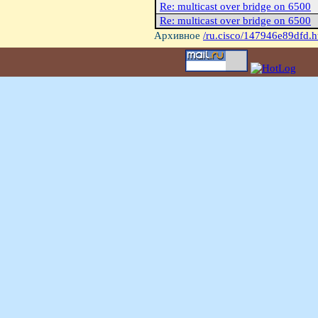
Re: multicast over bridge on 6500
Re: multicast over bridge on 6500
Архивное
/ru.cisco/147946e89dfd.h