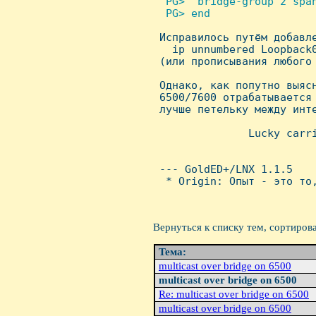
  PG>  bridge-group 2 span
  PG> end


 Исправилось путём добавле
   ip unnumbered Loopback0
 (или прописывания любого 
 Однако, как попутно выяс
 6500/7600 отрабатывается
 лучше петельку между инте
               Lucky carri
                          
                          
 --- GoldED+/LNX 1.1.5

  * Origin: Опыт - это то,
Вернуться к списку тем, сортиров
Тема:
multicast over bridge on 6500
multicast over bridge on 6500
Re: multicast over bridge on 6500
multicast over bridge on 6500