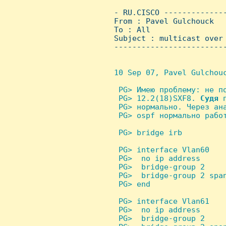
 - RU.CISCO -------------
 From : Pavel Gulchouck  
 To : All

 Subject : multicast over 
 ------------------------
10 Sep 07, Pavel Gulchouc
 PG> Имею проблему: не по
  PG> 12.2(18)SXF8. 
Судя
 
  PG> нормально. Через ана
  PG> ospf нормально работ
 PG> bridge irb

 PG> interface Vlan60

  PG>  no ip address

  PG>  bridge-group 2

  PG>  bridge-group 2 span
  PG> end

 PG> interface Vlan61

  PG>  no ip address

  PG>  bridge-group 2
