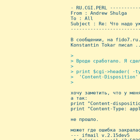
 - RU.CGI.PERL ----------
 From : Andrew Shulga    
 To : All

 Subject : Re: Что надо ук
 ------------------------
 В сообщении, на fido7.ru.
 Konstantin Tokar писал ..
> 

 > Вроде сработало. Я сдел
 > 

 > print $cgi->header( -ty
 >  'Content-Disposition' 
 > 


 хочу заметить, что у мен
 а так:

 print "Content-dispositio
 print "Content-Type: appl
 не прошло.

 может где ошибка закралас
 --- ifmail v.2.15dev5
