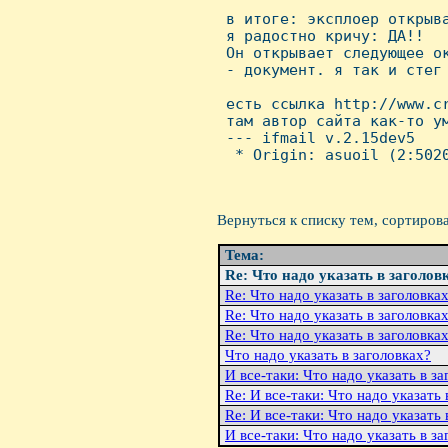
 в итоге: эксплоер открыва
 я радостно кричу: ДА!!

 Он открывает следующее ок
 - документ. я так и стег 
 есть ссылка http://www.cr
 там автор сайта как-то ум
 --- ifmail v.2.15dev5

  * Origin: asuoil (2:5020
Вернуться к списку тем, сортиров
Тема:
Re: Что надо указать в заголов
Re: Что надо указать в заголовка
Re: Что надо указать в заголовка
Re: Что надо указать в заголовка
Что надо указать в заголовках?
И все-таки: Что надо указать в з
Re: И все-таки: Что надо указать 
Re: И все-таки: Что надо указать 
И все-таки: Что надо указать в з