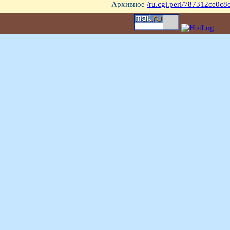
Архивное
/ru.cgi.perl/787312ce0c8