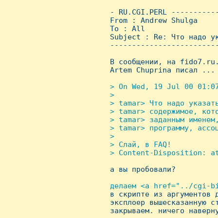
 - RU.CGI.PERL ----------
 From : Andrew Shulga    
 To : All

 Subject : Re: Что надо ук
 ------------------------
 В сообщении, на fido7.ru.
 Artem Chuprina писал ...

> On Wed, 19 Jul 00 01:07
 > 

 > tamar> Что надо указать
 > tamar> содержимое, кот
 > tamar> заданным именем
 > tamar> программу, ассоц
 > 

 > Слай, в FAQ!

 > Content-Disposition: at

 а вы пробовали?

делаем <a href="../cgi-bi
в скрипте из аргументов д
 эксплоер вышесказанную ст
 закрываем. ничего наверну