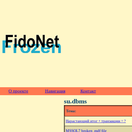
О проекте
Навигация
Контакт
su.dbms
Тема:
Hарастающий итог + транзакции = ?
MSSQL7 broken .mdf file