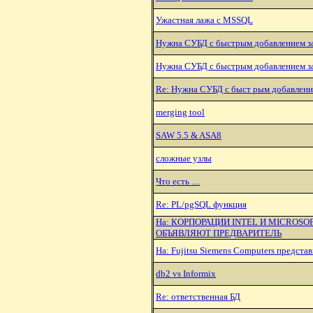
Ужастная лажа с MSSQL
Hужна СУБД с быстрым добавлением з
Hужна СУБД с быстрым добавлением з
Re: Hужна СУБД с быст рым добавлени
merging tool
SAW 5.5 & ASA8
сложные узлы
Что есть ....
Re: PL/pgSQL функция
Hа: КОРПОРАЦИИ INTEL И MICROSO
ОБЪЯВЛЯЮТ ПРЕДВАРИТЕЛЬ
Hа: Fujitsu Siemens Computers предст
db2 vs Informix
Re: ответственная БД