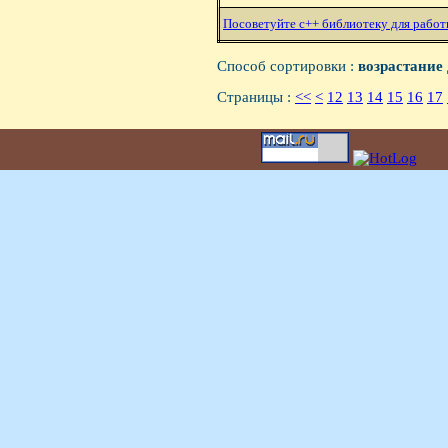
Посоветуйте c++ библиотеку для работ
Способ сортировки :
возрастание
Страницы :
<<
<
12
13
14
15
16
17