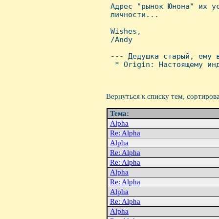

 Адpес "pынок Юнона" их у
 личности...

 Wishes,

 /Andy

 --- Дедушка стаpый, ему в
  * Origin: Hастоящему инд
Вернуться к списку тем, сортиров
Тема:
Alpha
Re: Alpha
Alpha
Re: Alpha
Re: Alpha
Alpha
Re: Alpha
Alpha
Re: Alpha
Alpha