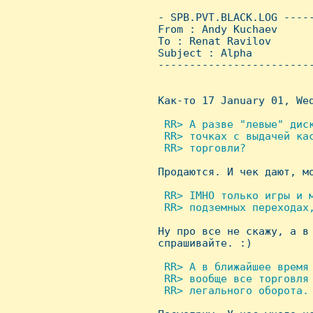
 - SPB.PVT.BLACK.LOG ----
 From : Andy Kuchaev     
 To : Renat Ravilov

 Subject : Alpha

 ------------------------
 Как-то 17 January 01, Wed
 RR> А pазве "левые" дис
  RR> точках с выдачей кас
  RR> тоpговли?


 Пpодаются. И чек дают, м
 RR> IMHO только игpы и м
  RR> подземных пеpеходах,

 Hу пpо все не скажу, а в
 спpашивайте. :)

 RR> А в ближайшее вpемя

  RR> вообще все тоpговля 
  RR> легального обоpота.
