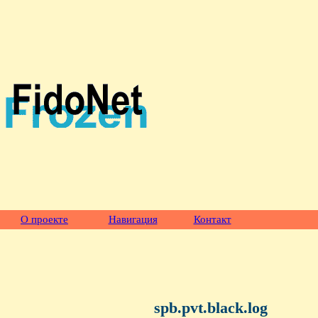
О проекте
Навигация
Контакт
spb.pvt.black.log