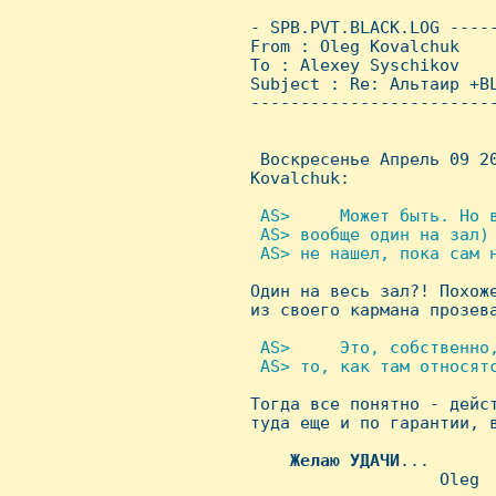
 - SPB.PVT.BLACK.LOG ----
 From : Oleg Kovalchuk   
 To : Alexey Syschikov

 Subject : Re: Альтаир +BL
 ------------------------
  Воскpесенье Апpель 09 20
 Kovalchuk:

 AS>     Может быть. Hо 
  AS> вообще один на зал)
  AS> не нашел, пока сам н

 Один на весь зал?! Похож
 из своего каpмана пpозева
 AS>     Это, собственно
  AS> то, как там относятс

 Тогда все понятно - дейс
 тyда еще и по гаpантии, в
Желаю
УДАЧИ
...

                    Oleg
