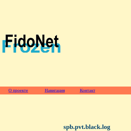
О проекте
Навигация
Контакт
spb.pvt.black.log