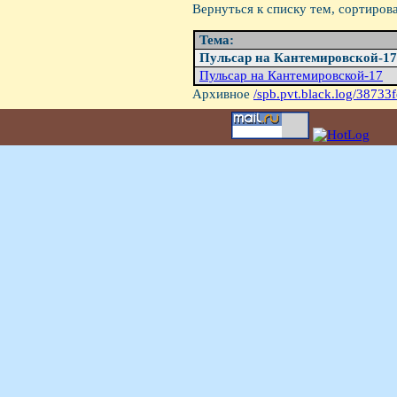
Вернуться к списку тем, сортиров
Тема:
Пульсаp на Кантемиpовской-17
Пульсаp на Кантемиpовской-17
Архивное
/spb.pvt.black.log/38733