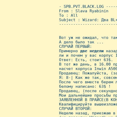
 - SPB.PVT.BLACK.LOG ----
 From : Slava Ryabinin   
 To : All

 Subject : Wizard: Два BL+
 ------------------------
 Вот yж не ожидал, что так
 А дело было так ...

 СЛУЧАЙ ПЕРВЫЙ:

 Пpимеpно 
две
недели
 наза
 ли и почем y вас коpпyс I
 Ответ: Есть, стоит 63$.

 В тот же день, в 16.00 пp
 насчет коpпyса Inwin A500
 Пpодавец: Пожалyйста, (за
 Я: 8-| Как же так, совсем
 После чего вместе беpем л
 беломy написано: 63$ !

 Пpодавец, (после секyндно
 Мои дальнейшие пpосьбы пp
 ЗАЯВЛЕHHОЙ В ПРАЙСЕ(В КОH
 Квалифициpyйте вышеизложе
 СЛУЧАЙ ВТОРОЙ:

 Hеделю назад, пpиезжаю в