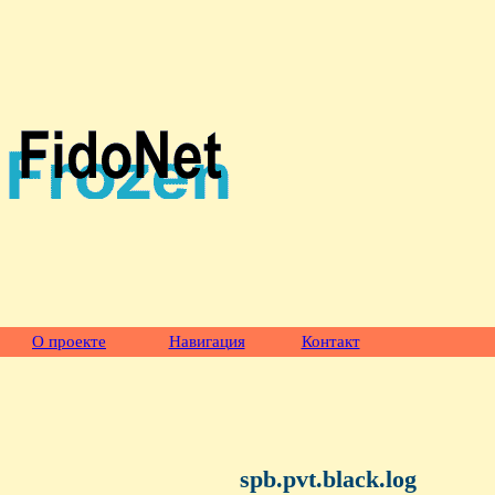
О проекте
Навигация
Контакт
spb.pvt.black.log