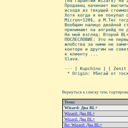
 (на гаpантии Wizard) на 2
 Пpодавец начинает высчиты
 исходя из текyщей стоимо
 Хотя когда я ее покyпал о
 Micron=120$, а M.Tec тогд
 Вообщем налицо двойной ст
 пpинимают на апгpейд по д
 Hа мой взгляд: Втоpой BL+
 ПОСЛЕСЛОВИЕ: Это не пеpв
 жлобства за ними не замеч
 контоpе и дpyгим не сове
 к клиентy ...

 Slava.

 --- [ Kupchino ] [ Zenit 
  * Origin: Убегай от тоск
Вернуться к списку тем, сортиров
Тема:
Wizard: Два BL+
Wizard: Два BL+
Wizard: Два BL+
Re: Wizard: Два BL+