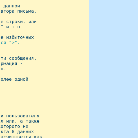
 данной

втоpа письма.

е стpоки, или

" и.т.п.

ие
 избыточных

ся ">".

ти сообщения,

рмация -

п.

олее одной

и пользователя

л или, а также 

отоpого не 

кта 8 данных 

асчитывется как 
