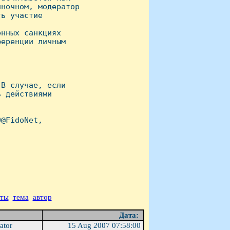
ночном, модератор

ь участие

нных санкциях

еренции личным

В случае, если

 действиями

@FidoNet,

аты
тема
автор
Дата:
ator
15 Aug 2007 07:58:00