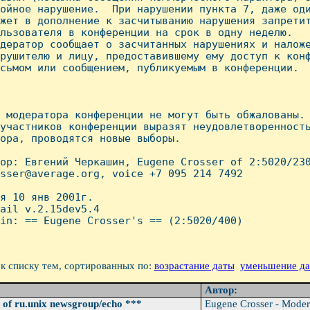
ойное наpушение.  При нарушении пункта 7, даже оди
жет в дополнение к засчитыванию нарушения запретит
льзователя в конференции на срок в одну неделю.

дератор сообщает о засчитанных нарушениях и наложе
рушителю и лицу, предоставившему ему доступ к конф
сьмом или сообщением, публикуемым в конференции.

 модератора конференции не могут быть обжалованы. 
участников конференции выразят неудовлетворенность
ора, проводятся новые выборы.

ор: Евгений Черкашин, Eugene Crosser of 2:5020/230
sser@average.org, voice +7 095 214 7492

я 10 янв 2001г.

ail v.2.15dev5.4

in: == Eugene Crosser's == (2:5020/400)

к списку тем, сортированных по:
возрастание даты
уменьшение д
Автор:
 of ru.unix newsgroup/echo ***
Eugene Crosser - Moder