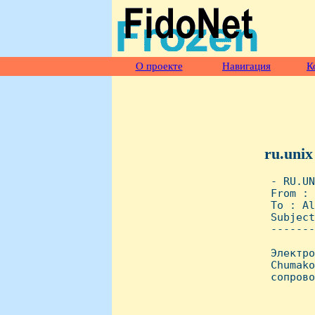
О проекте
Навигация
К
ru.unix
 - RU.UN
 From : 
 To : Al
 Subject
 -------
 Электро
 Chumako
 сопрово
        