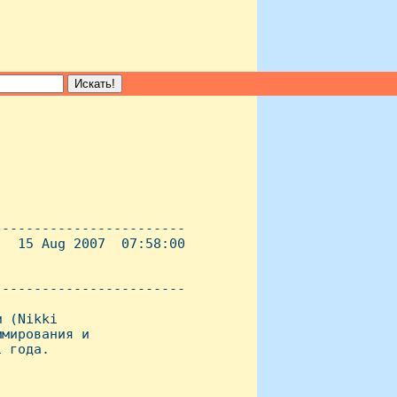
-----------------------

  15 Aug 2007  07:58:00

----------------------- 

 (Nikki

мирования и

 года.
