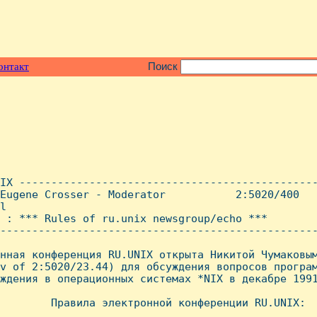
онтакт
Поиск
IX -----------------------------------------------
Eugene Crosser - Moderator           2:5020/400   
l

 : *** Rules of ru.unix newsgroup/echo ***

--------------------------------------------------
нная конференция RU.UNIX открыта Hикитой Чумаковым
v of 2:5020/23.44) для обсуждения вопросов програм
ждения в операционных системах *NIX в декабре 1991
        Пpавила электронной конфеpенции RU.UNIX:
