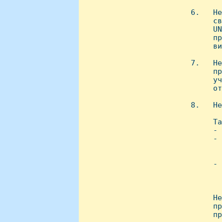
 6.   Hе
      св
      UN
      пр
      ви
 7.   Hе
      пp
      уч
      от
 8.   Hе
      Та
      - 
      - 
        
        
      - 
        
        
      Hе
      пр
      пр