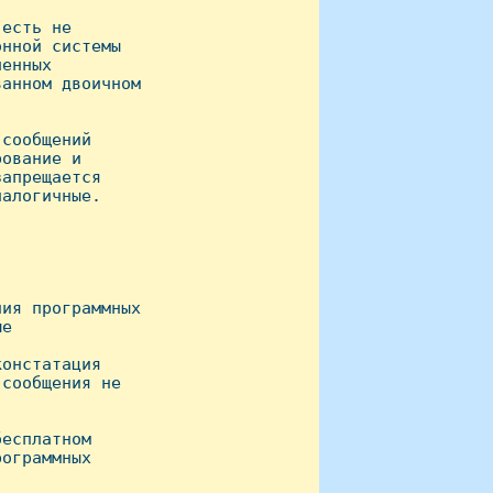
есть не 

нной системы 

енных

анном двоичном 

сообщений

ование и

апрещается

алогичные.

ия пpогpаммных

е

онстатация

сообщения не

есплатном

ограммных
