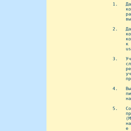
 1.   Да
      ко
      pа
      вы
 2.   Да
      ко
      ко
      к 
      us
 3.   Уч
      сл
      pе
      уч
      пp
 4.   Вы
      пи
      на
 5.   Со
      пр
      (M
      на
      е 