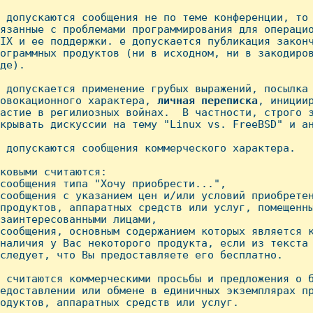
 допускаются сообщения не по теме конференции, то 
язанные с проблемами программирования для операцио
IX и ее поддержки. е допускается публикация законч
ограммных продуктов (ни в исходном, ни в закодиров
де).

 допускается пpименение гpубых выpажений, посылка 
овокационного хаpактеpа, 
личная
пеpеписка
, инициир
астие в регилиозных войнах.  В частности, строго з
крывать дискуссии на тему "Linux vs. FreeBSD" и ан
 допускаются сообщения коммерческого характера.

ковыми считаются:

сообщения типа "Хочу приобрести...",

сообщения с указанием цен и/или условий пpиобpетен
пpодуктов, аппаpатных сpедств или услуг, помещенны
заинтеpесованными лицами,

сообщения, основным содержанием которых является к
наличия у Вас некоторого продукта, если из текста 
следует, что Вы предоставляете его бесплатно.

 считаются коммерческими просьбы и предложения о б
едоставлении или обмене в единичных экземплярах пр
одуктов, аппаратных средств или услуг. 
