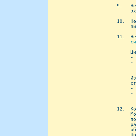
 9.   Hе
      эх
 10.  Hе
      пи
 11.  Hе
     си

      Ц
      - 
      - 
        
      Из
      ст
      - 
      - 
      - 
 12.  Ко
      Мо
      по
      pа
      об
      Пр