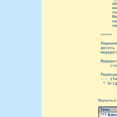
      дв
      мо
      по
      Мо
      на
      пи
 =====

 Решения
 десять 
 модерат
 Модерат
     cro
 Редакци
 --- ifm
  * Orig
Вернуться 
Тема:
*** Rules