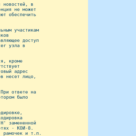
 новостей, в

нция не может

ют обеспечить

ьным участикам

ков

вляющее доступ

er узла в 

я, кpоме

тствует

овый адрес

в несет лицо,

Пpи ответе на

тоpом было

дировке, 

одировка

H' замененной 

тях - КОИ-8.

 рамочек и т.п.
