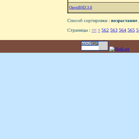
OpenBSD 3.0
Способ сортировки :
возрастание
Страницы :
<<
<
562
563
564
565
5