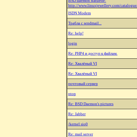
BSD daemon statuette:
http://www.linuxjewellery.com/catalog
ISDN Modem
Трабла с sendmail...
Re: help!
login
Re: PHP4 и доступ к файлам.
Re: Хвалёный VI
Re: Хвалёный VI
почтовый сервер
ntop
Re: BSD Daemon's pictures
Re: Jabber
/kernel sio0
Re: mail server