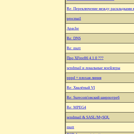
Re: Переключение между раскладками 
procmail
Apache
Re: DNS
Re: mutt
Про XFree86 4.1.0 ???
sendmail и локальные мэейлеры
pppd + плохая линия
Re: Хвалёный VI
Re: Surecom'овский шиpпотpеб
Re: MPEG4
sendmail & SASL/MySQL
mutt