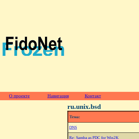
О проекте
Навигация
Контакт
ru.unix.bsd
Тема:
DNS
Re: Samba as PDC for Win2K