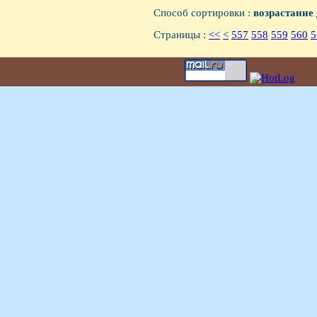
Способ сортировки :
возрастание
Страницы :
<<
<
557
558
559
560
5