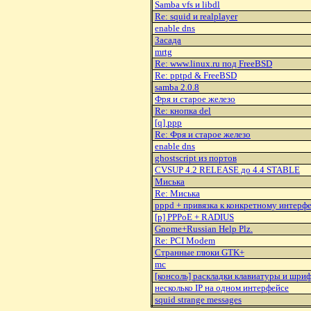
Samba vfs и libdl
Re: squid и realplayer
enable dns
Засада
mrtg
Re: www.linux.ru под FreeBSD
Re: pptpd & FreeBSD
samba 2.0.8
Фря и старое железо
Re: кнопка del
[q] ppp
Re: Фря и старое железо
enable dns
ghostscript из портов
CVSUP 4.2 RELEASE до 4.4 STABLE
Миська
Re: Миська
pppd + привязка к конкретному интерфе
[p] PPPoE + RADIUS
Gnome+Russian Help Plz.
Re: PCI Modem
Странные глюки GTK+
mc
[консоль] раскладки клавиатуры и шри
несколько IP на одном интерфейсе
squid strange messages