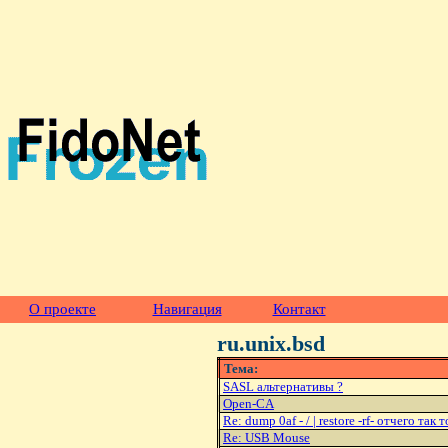
О проекте
Навигация
Контакт
ru.unix.bsd
Тема:
SASL альтернативы ?
Open-CA
Re: dump 0af - / | restore -rf- отчего так
Re: USB Mouse