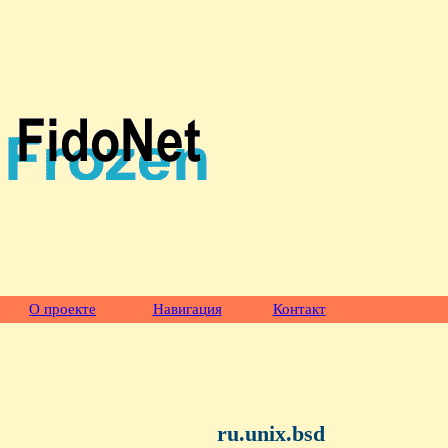
О проекте
Навигация
Контакт
ru.unix.bsd