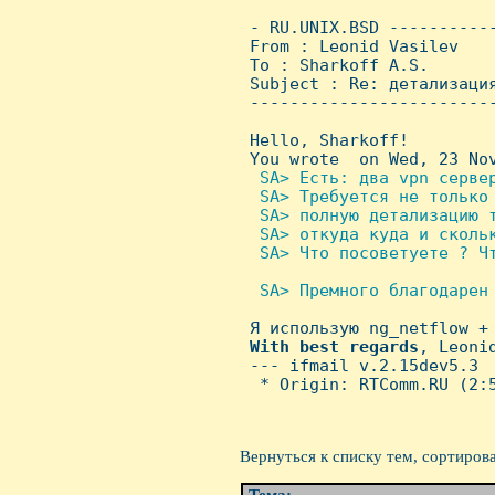
 - RU.UNIX.BSD ----------
 From : Leonid Vasilev   
 To : Sharkoff A.S.

 Subject : Re: детализация
 ------------------------
 Hello, Sharkoff!

 You wrote  on Wed, 23 Nov
 SA> Есть: два vpn сервер
  SA> Требуется не только 
  SA> полную детализацию т
  SA> откуда куда и скольк
  SA> Что посоветуете ? Чт
 SA> Премного благодарен 

 Я использую ng_netflow + 
With
best
regards
, Leonid
 --- ifmail v.2.15dev5.3

  * Origin: RTComm.RU (2:5
Вернуться к списку тем, сортиров