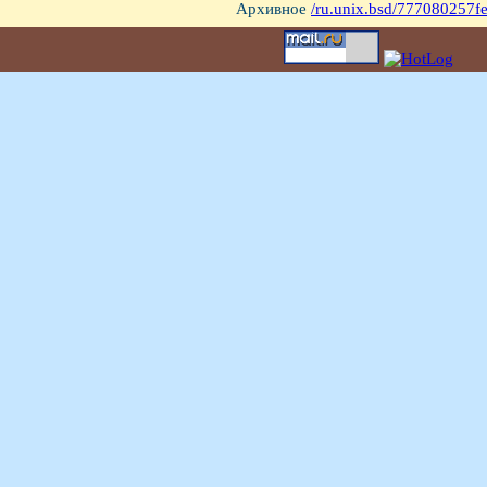
Архивное
/ru.unix.bsd/777080257f