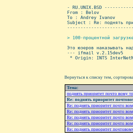
 - RU.UNIX.BSD ----------
 From : Belov            
 To : Andrey Ivanov

 Subject : Re: поднять при
 ------------------------
> 100-процентной загрузке

 Это юзеров наказывать на
 --- ifmail v.2.15dev5

  * Origin: INTS InterNetN
Вернуться к списку тем, сортиров
Тема:
поднять приоритет почто вому т
Re: поднять приоритет почтов
Re: поднять приоритет почто во
Re: поднять приоритет почто во
Re: поднять приоритет почто во
Re: поднять приоритет почто во
Re: поднять приоритет почтовом