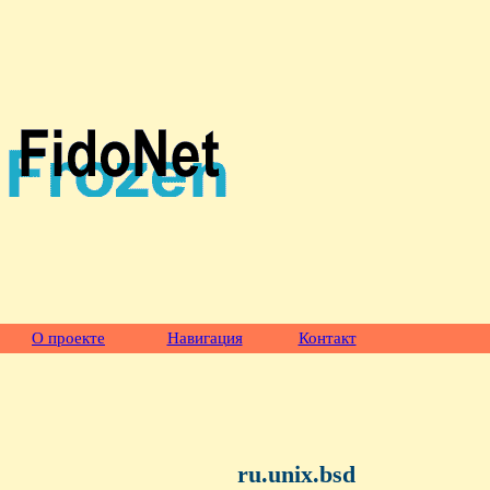
О проекте
Навигация
Контакт
ru.unix.bsd