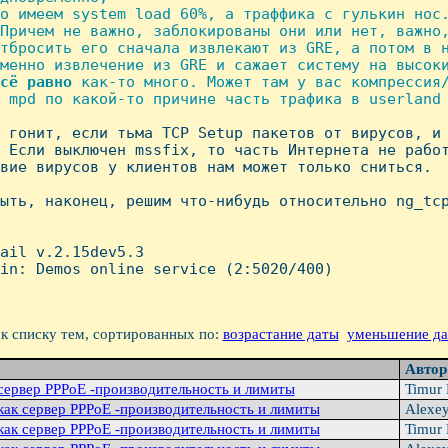
о имеем system load 60%, а траффика с гулькин нос.
Причем не важно, заблокированы они или нет, важно,
тбросить его сначала извлекают из GRE, а потом в н
менно извлечение из GRE и сажает систему на высоки
сё
равно
 как-то много. Может там у вас компрессия/
 mpd по какой-то причине часть трафика в userland 
о гонит, если тьма TCP Setup пакетов от вирусов, и 
 Если выключен mssfix, то часть Интернета не работ
вие вирусов у клиентов нам может только сниться.

ыть, наконец, решим что-нибудь относительно ng_tcp
ail v.2.15dev5.3

in: Demos online service (2:5020/400)

к списку тем, сортированных по:
возрастание даты
уменьшение д
Авто
сервер PPPoE -производительность и лимиты
Timur 
как сервер PPPoE -производительность и лимиты
Alexe
как сервер PPPoE -производительность и лимиты
Timur 