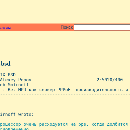
онтакт
Поиск
.bsd
IX.BSD -------------------------------------------
Alexey Popov                         2:5020/400   
eb Smirnoff

 : Re: MPD как сервер PPPoE -производительность и 
--------------------------------------------------
irnoff wrote:

роцессор очень расходуется на pps, когда долбится 
дновременно,
