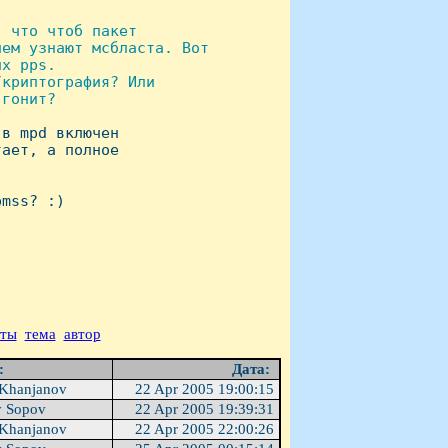


 что чтоб пакет

ем узнают мсбласта. Вот

х pps.

криптография? Или

гонит?

в mpd включен 

ает, а полное 

mss? :)

аты
тема
автор
р:
Дата:
Khanjanov
22 Apr 2005 19:00:15
y Sopov
22 Apr 2005 19:39:31
Khanjanov
22 Apr 2005 22:00:26