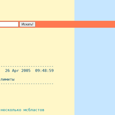
-----------------------

  26 Apr 2005  09:48:59

лимиты

----------------------- 

несколько мсбластов 
