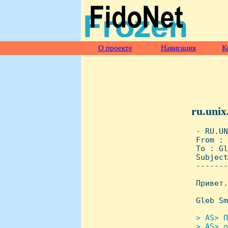
О проекте
Навигация
К
ru.unix
 - RU.UN
 From : 
 To : Gl
 Subject
 -------
 Привет.

 Gleb Sm
> AS> П
 > AS> о