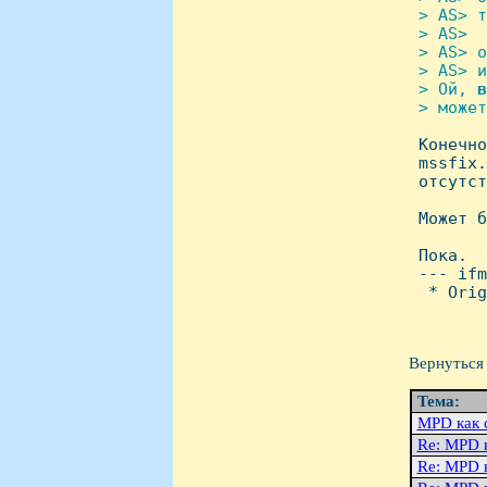
 > AS> т
 > AS>  
 > AS> о
 > AS> и
 > Ой, 
в
 > может

 Конечн
 mssfix.
 отсутст
 Может б
 Пока.

 --- ifm
  * Orig
Вернуться 
Тема:
MPD как 
Re: MPD 
Re: MPD 