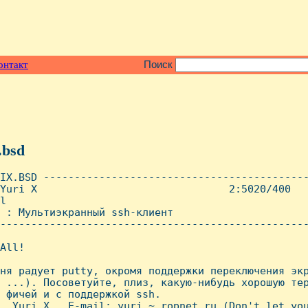
онтакт
Поиск
.bsd
IX.BSD -------------------------------------------
Yuri X                               2:5020/400   
l

 : Мультиэкранный ssh-клиент

--------------------------------------------------
All!

ня радует putty, окромя поддержки переключения экр
 ...). Посоветуйте, плиз, какую-нибудь хорошую тер
 фичей и с поддержкой ssh.

, Yuri X.  E-mail: yuri ~ ropnet.ru (Don't let you