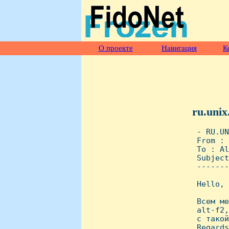
О проекте
Навигация
К
ru.unix
 - RU.UN
 From : 
 To : Al
 Subject
 -------
 Hello, 
 Всем ме
 alt-f2,
 с такой
 Regards