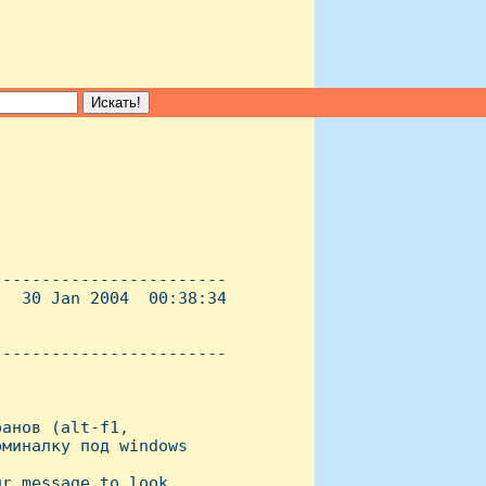
-----------------------

  30 Jan 2004  00:38:34

----------------------- 

анов (alt-f1,

миналку под windows

r message to look
