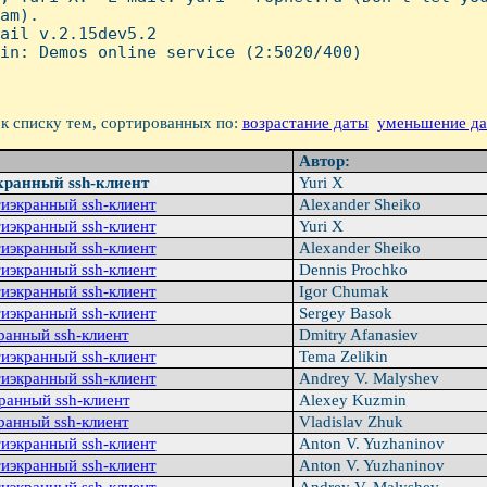
am).

ail v.2.15dev5.2

in: Demos online service (2:5020/400)

к списку тем, сортированных по:
возрастание даты
уменьшение д
Автор:
ранный ssh-клиент
Yuri X
тиэкранный ssh-клиент
Alexander Sheiko
тиэкранный ssh-клиент
Yuri X
тиэкранный ssh-клиент
Alexander Sheiko
тиэкранный ssh-клиент
Dennis Prochko
тиэкранный ssh-клиент
Igor Chumak
тиэкранный ssh-клиент
Sergey Basok
ранный ssh-клиент
Dmitry Afanasiev
тиэкранный ssh-клиент
Tema Zelikin
тиэкранный ssh-клиент
Andrey V. Malyshev
pанный ssh-клиент
Alexey Kuzmin
ранный ssh-клиент
Vladislav Zhuk
тиэкранный ssh-клиент
Anton V. Yuzhaninov
тиэкранный ssh-клиент
Anton V. Yuzhaninov