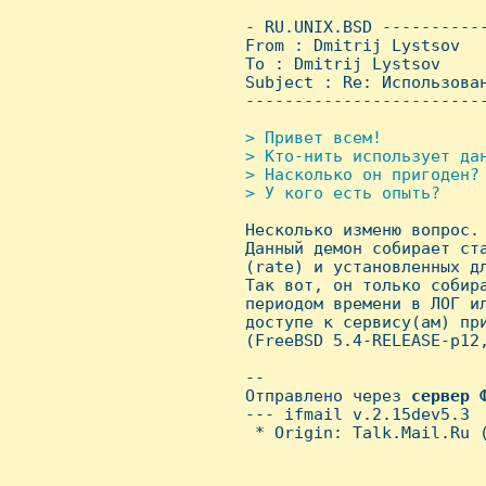
 - RU.UNIX.BSD ----------
 From : Dmitrij Lystsov  
 To : Dmitrij Lystsov

 Subject : Re: Использован
 ------------------------
> Привет всем!

 > Кто-нить использует дан
 > Hасколько он пригоден?

 > У кого есть опыть?


 Hесколько изменю вопрос.

 Данный демон собирает ста
 (rate) и установленных дл
 Так вот, он только собира
 периодом времени в ЛОГ ил
 доступе к сервису(ам) при
 (FreeBSD 5.4-RELEASE-p12,
 -- 

 Отправлено через 
сервер
 --- ifmail v.2.15dev5.3

  * Origin: Talk.Mail.Ru (