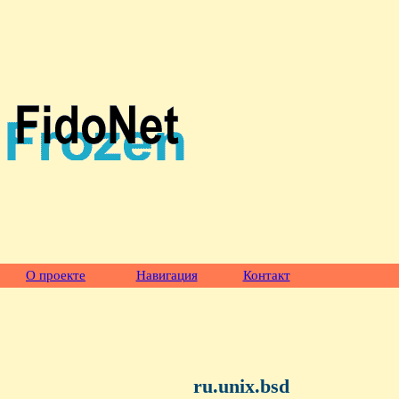
О проекте
Навигация
Контакт
ru.unix.bsd