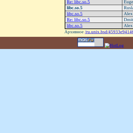
Re: libc.so.5
Euge
libc.so.5
Rusl
libc.so.5
Alex
Re: libc.so.5
Dmit
libc.so.5
Alex
Архивное
/ru.unix.bsd/45933e9414