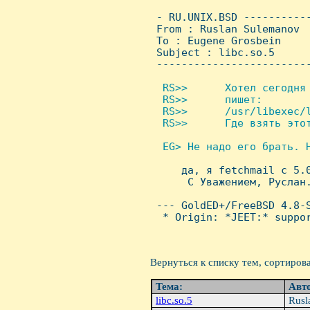
 - RU.UNIX.BSD ----------
 From : Ruslan Sulemanov 
 To : Eugene Grosbein

 Subject : libc.so.5

 ------------------------
 RS>>      Хотел сегодня 
  RS>>      пишет:

  RS>>      /usr/libexec/
  RS>>      Где взять этот
 EG> Hе надо его брать. H

     да, я fetchmail с 5.
      С Уважением, Руслан.
 --- GoldED+/FreeBSD 4.8-S
  * Origin: *JEET:* suppor
Вернуться к списку тем, сортиров
Тема:
Авт
libc.so.5
Rusl