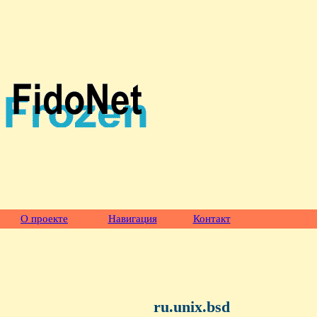
О проекте
Навигация
Контакт
ru.unix.bsd