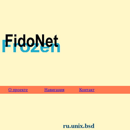
О проекте
Навигация
Контакт
ru.unix.bsd