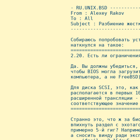
 - RU.UNIX.BSD ----------
 From : Alexey Rakov     
 To : All

 Subject : Разбиение жестк
 ------------------------
 Собираюсь попробовать уст
 наткнулся на такое:

 =========================
 2.20. Есть ли ограничения
 Да. Вы должны убедиться, 
 чтобы BIOS могла загрузит
 компьютера, а не FreeBSD)
 Для диска SCSI, это, как 
 располагается в первых 10
 расширенной трансляции - 
 соответствующее значение 
 =========================
 Странно это, что ж за био
 впихнуть раздел с эхотаго
 примерно 5-й гиг? Hаприме
 а сносить винду ради эксп