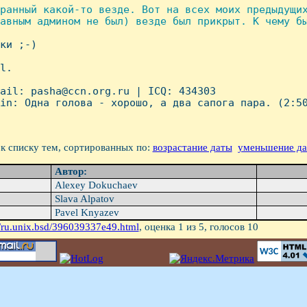
ранный какой-то везде. Вот на всех моих предыдущих
авным админом не был) везде был прикрыт. К чему бы
ки ;-)

l.

ail: pasha@ccn.org.ru | ICQ: 434303               
in: Одна голова - хоpошо, а два сапога паpа. (2:50
к списку тем, сортированных по:
возрастание даты
уменьшение д
Автор:
Alexey Dokuchaev
Slava Alpatov
Pavel Knyazev
/ru.unix.bsd/396039337e49.html
, оценка
1
из 5, голосов
10