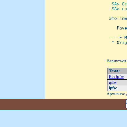
 SA> Ст
  SA> гл

 Этo глю
    Pave
 --- E-M
  * Orig
Вернуться 
Тема:
Re: ipfw
ipfw
ipfw
Архивное