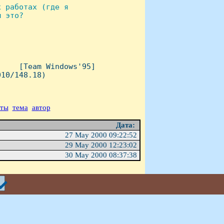
 работах (где я

 это?

    [Team Windows'95]

10/148.18)

аты
тема
автор
Дата:
27 May 2000 09:22:52
29 May 2000 12:23:02
30 May 2000 08:37:38