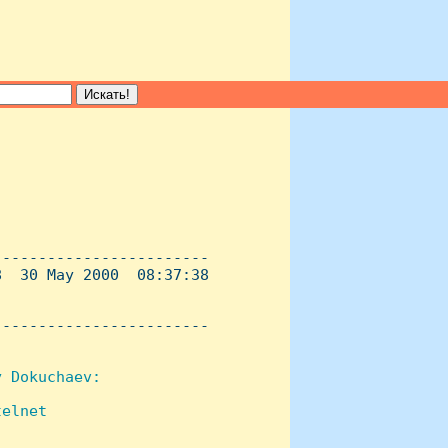
-----------------------

  30 May 2000  08:37:38

----------------------- 

 Dokuchaev:

elnet
