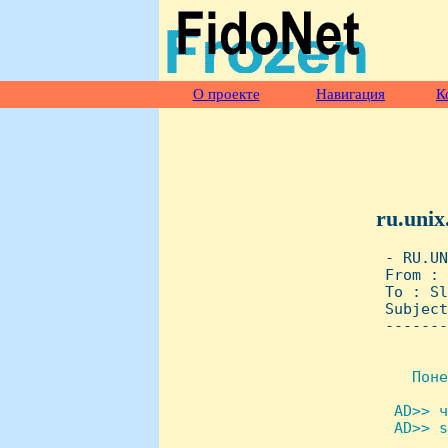
О проекте
Навигация
К
ru.unix
 - RU.UN
 From : 
 To : Sl
 Subject
 -------
   Поне
 AD>> ч
  AD>> s