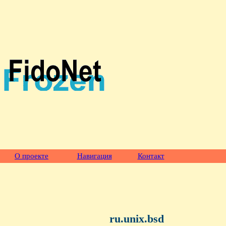
О проекте
Навигация
Контакт
ru.unix.bsd