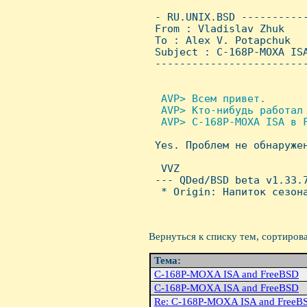
 - RU.UNIX.BSD ----------
 From : Vladislav Zhuk   
 To : Alex V. Potapchuk

 Subject : C-168P-MOXA ISA
 ------------------------
 AVP> Всем привет.

  AVP> Кто-нибудь работал 
  AVP> C-168P-MOXA ISA в F

 Yes. Проблем не обнаружен
  VVZ                     
 --- QDed/BSD beta v1.33.7
  * Origin: Hапиток сезона
Вернуться к списку тем, сортиров
Тема:
C-168P-MOXA ISA and FreeBSD
C-168P-MOXA ISA and FreeBSD
Re: C-168P-MOXA ISA and FreeB