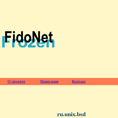
О проекте
Навигация
Контакт
ru.unix.bsd