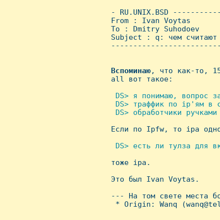
 - RU.UNIX.BSD ----------
 From : Ivan Voytas      
 To : Dmitry Suhodoev

 Subject : q: чем считают 
 ------------------------
Вспоминаю
, что как-то, 1
 all вот такое:

 DS> я понимаю, вопpос з
  DS> тpаффик по ip'ям в 
  DS> обpаботчики pучками 

 Если по Ipfw, то ipa одно
 DS> есть ли тулза для в

 тоже ipa.

 Это был Ivan Voytas.

 --- Hа том свете места бо
  * Origin: Wanq (wanq@tel