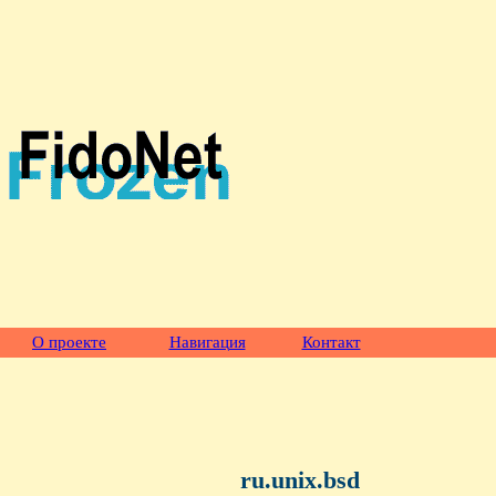
О проекте
Навигация
Контакт
ru.unix.bsd