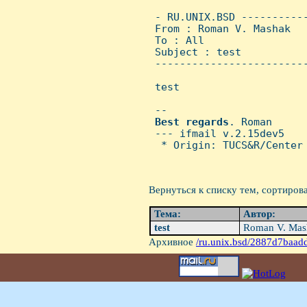
 - RU.UNIX.BSD ----------
 From : Roman V. Mashak  
 To : All

 Subject : test

 ------------------------
 test

 -- 

Best
regards
. Roman

 --- ifmail v.2.15dev5

  * Origin: TUCS&R/Center 
Вернуться к списку тем, сортиров
Тема:
Автор:
test
Roman V. Ma
Архивное
/ru.unix.bsd/2887d7baad