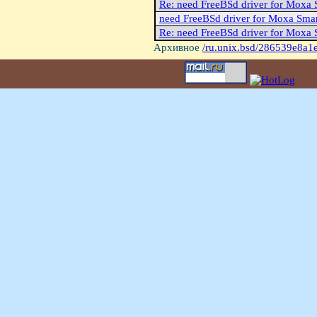
Re: need FreeBSd driver for Moxa
need FreeBSd driver for Moxa Sma
Re: need FreeBSd driver for Moxa
Архивное
/ru.unix.bsd/286539e8a1