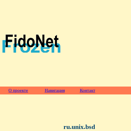
О проекте
Навигация
Контакт
ru.unix.bsd