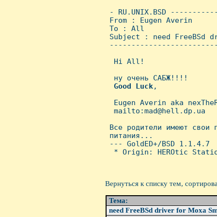
 - RU.UNIX.BSD ----------
 From : Eugen Averin     
 To : All

 Subject : need FreeBSd dr
 ------------------------
  Hi All!

  ну очень САБЖ!!!!

Good
Luck
,

  Eugen Averin aka nexTheR
  mailto:mad@hell.dp.ua

 Все родители имеют свои п
 питания...

 --- GoldED+/BSD 1.1.4.7

  * Origin: HEROtic Statio
Вернуться к списку тем, сортиров
Тема:
need FreeBSd driver for Moxa S