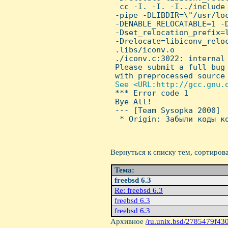
  cc -I. -I. -I../include 
 -pipe -DLIBDIR=\"/usr/loc
 -DENABLE_RELOCATABLE=1 -
 -Dset_relocation_prefix=l
 -Drelocate=libiconv_reloc
 .libs/iconv.o

 ./iconv.c:3022: internal 
 Please submit a full bug 
 with preprocessed source 
See <URL:http://gcc.gnu.o
*** Error code 1

 Bye All!

 --- [Team Sysopka 2000]

  * Origin: Забыли коды ко
Вернуться к списку тем, сортиров
Тема:
freebsd 6.3
Re: freebsd 6.3
freebsd 6.3
freebsd 6.3
Архивное
/ru.unix.bsd/2785479f43