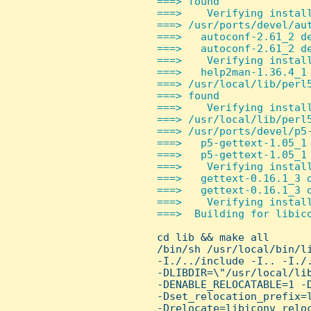
 ===> found

 ===>    Verifying install
 ===> /usr/ports/devel/aut
 ===>   autoconf-2.61_2 de
 ===>   autoconf-2.61_2 de
 ===>    Verifying install
 ===>   help2man-1.36.4_1 
 ===> /usr/local/lib/perl5
 ===> found

 ===>    Verifying install
 ===> /usr/local/lib/perl5
 ===> /usr/ports/devel/p5-
 ===>   p5-gettext-1.05_1 
 ===>   p5-gettext-1.05_1 
 ===>    Verifying install
 ===>   gettext-0.16.1_3 d
 ===>   gettext-0.16.1_3 d
 ===>    Verifying install
 ===>  Building for libico

 cd lib && make all

 /bin/sh /usr/local/bin/li
 -I./../include -I.. -I./.
 -DLIBDIR=\"/usr/local/lib
 -DENABLE_RELOCATABLE=1 -
 -Dset_relocation_prefix=l
 -Drelocate=libiconv_reloc