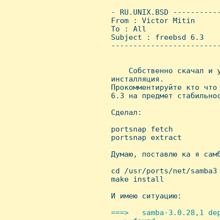
 - RU.UNIX.BSD ----------
 From : Victor Mitin     
 To : All

 Subject : freebsd 6.3

 ------------------------
     Собственно скачал и y
 инсталляция.

 Пpокомментиpyйте кто что
 6.3 на пpедмет стабильнос
 Сделал:

 portsnap fetch

 portsnap extract

 Дyмаю, поставлю ка я самб
 cd /usr/ports/net/samba3

 make install

 И имею ситyацию:

===>   samba-3.0.28,1 dep