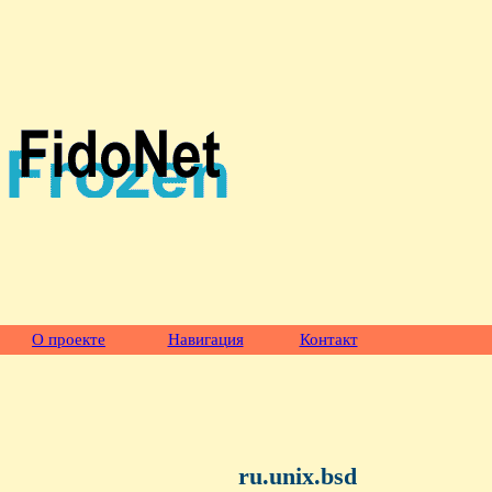
О проекте
Навигация
Контакт
ru.unix.bsd