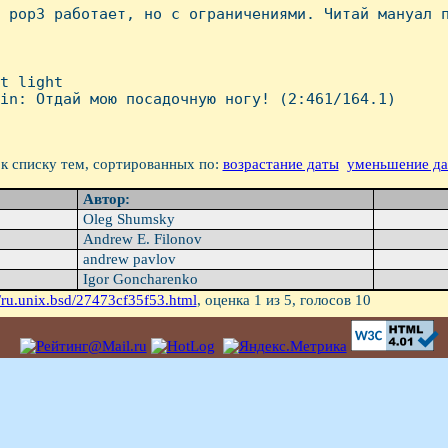
о pop3 работает, но с ограничениями. Читай мануал п
t light

in: Отдай мою посадочную ногу! (2:461/164.1)

к списку тем, сортированных по:
возрастание даты
уменьшение д
Автор:
Oleg Shumsky
Andrew E. Filonov
andrew pavlov
Igor Goncharenko
/ru.unix.bsd/27473cf35f53.html
, оценка
1
из 5, голосов
10