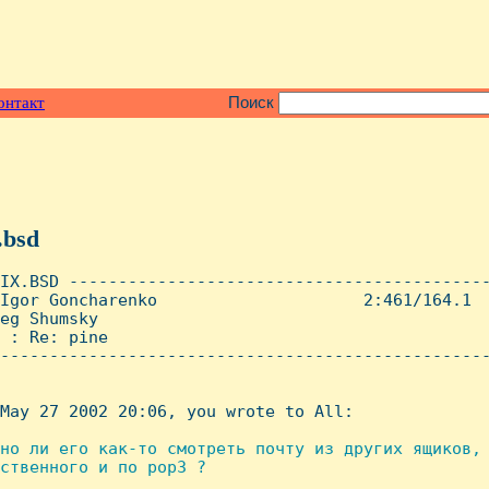
онтакт
Поиск
.bsd
IX.BSD -------------------------------------------
Igor Goncharenko                     2:461/164.1  
eg Shumsky

 : Re: pine

--------------------------------------------------
May 27 2002 20:06, you wrote to All:

но ли его как-то смотреть почту из других ящиков, 
ственного и по pop3 ?
