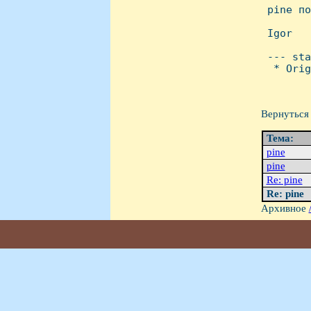

 pine п
 Igor

 --- sta
  * Orig
Вернуться 
Тема:
pine
pine
Re: pine
Re: pine
Архивное