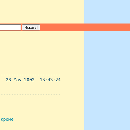
-----------------------

  28 May 2002  13:43:24

----------------------- 

кроме
