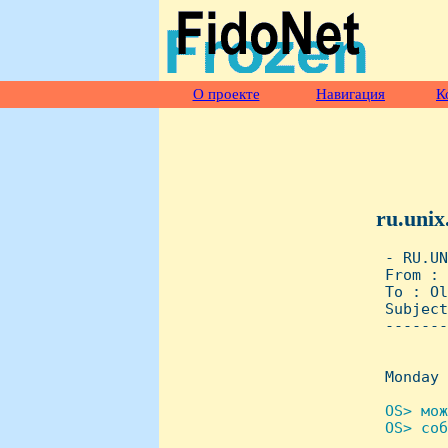
О проекте
Навигация
К
ru.unix
 - RU.UN
 From : 
 To : Ol
 Subject
 -------
 Monday 
OS> мож
 OS> соб