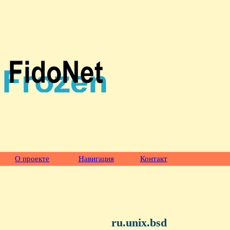
О проекте
Навигация
Контакт
ru.unix.bsd