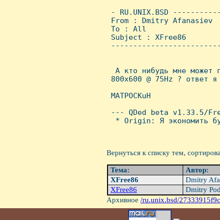
 - RU.UNIX.BSD ----------
 From : Dmitry Afanasiev 
 To : All

 Subject : XFree86

 ------------------------
  А кто нибудь мне может п
 800x600 @ 75Hz ? ответ я 
 MATPOCKuH

 --- QDed beta v1.33.5/Fre
  * Origin: Я экономить бу
Вернуться к списку тем, сортиров
Тема:
Автор:
XFree86
Dmitry Afa
XFree86
Dmitry Pod
Архивное
/ru.unix.bsd/27333915f9