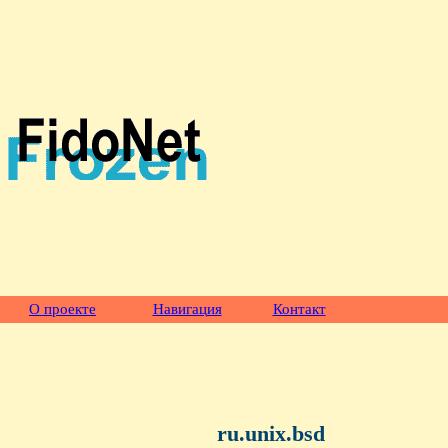
О проекте
Навигация
Контакт
ru.unix.bsd