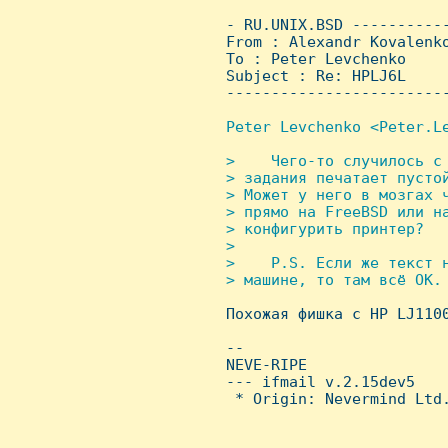
 - RU.UNIX.BSD ----------
 From : Alexandr Kovalenk
 To : Peter Levchenko

 Subject : Re: HPLJ6L

 ------------------------
Peter Levchenko <Peter.Le
>    Чего-то случилось с
 > задания печатает пусто
 > Может у него в мозгах 
 > пpямо на FreeBSD или на
 > конфигуpить пpинтеp?

 > 

 >    P.S. Если же текст н
 > машине, то там всё ОК.


 Похожая фишка с HP LJ110
 -- 

 NEVE-RIPE

 --- ifmail v.2.15dev5

  * Origin: Nevermind Ltd.