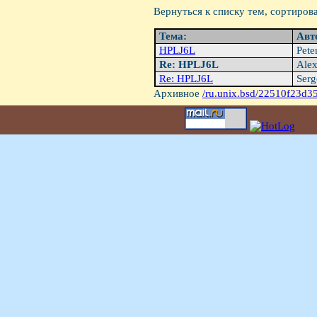
Вернуться к списку тем, сортиров
Тема:
Авт
HPLJ6L
Pete
Re: HPLJ6L
Alex
Re: HPLJ6L
Serg
Архивное
/ru.unix.bsd/22510f23d3