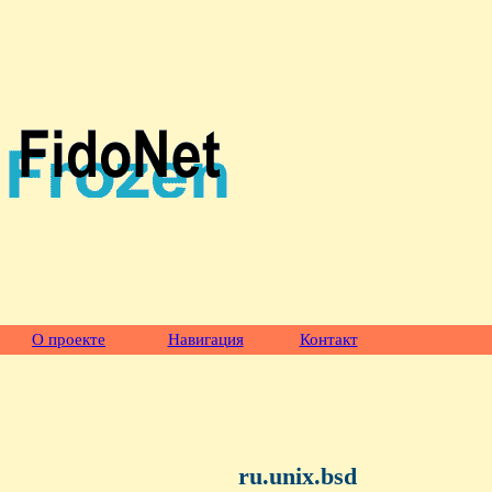
О проекте
Навигация
Контакт
ru.unix.bsd