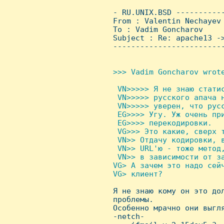
 - RU.UNIX.BSD ----------
 From : Valentin Nechayev
 To : Vadim Goncharov

 Subject : Re: apache13 ->
 ------------------------
>>> Vadim Goncharov wrote
 VN>>>>> Я не знаю статис
  VN>>>>> русского апача н
  VN>>>>> уверен, что русс
  EG>>>> Угу. Уж очень при
  EG>>>> перекодировки.

  VG>>> Это какие, сверх т
  VN>> Отдачу кодировки, в
  VN>> URL'ю - тоже метод,
  VN>> в зависимости от за
 VG> А зачем это надо сейч
 VG> клиент?


 Я не знаю кому он это до
 проблемы.

 Особенно мрачно они выгля
 -netch-
