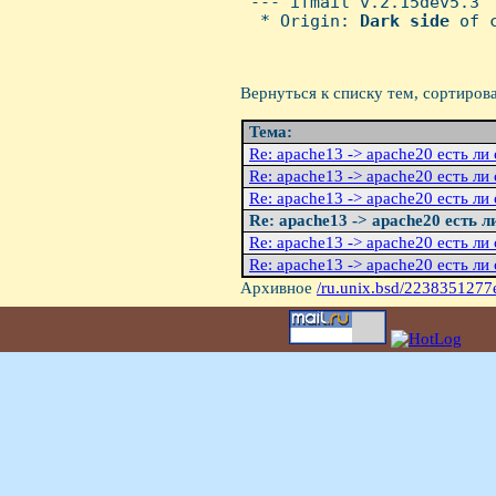
 --- ifmail v.2.15dev5.3

  * Origin: 
Dark
side
 of 
Вернуться к списку тем, сортиров
Тема:
Re: apache13 -> apache20 есть ли
Re: apache13 -> apache20 есть ли
Re: apache13 -> apache20 есть ли
Re: apache13 -> apache20 есть 
Re: apache13 -> apache20 есть ли
Re: apache13 -> apache20 есть ли
Архивное
/ru.unix.bsd/2238351277