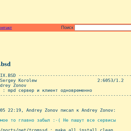
онтакт
Поиск
.bsd
IX.BSD -------------------------------------------
Sergey Korolew                       2:6053/1.2   
drey Zonov

 : mpd сервер и клиент одновременно

--------------------------------------------------
05 22:19, Andrey Zonov писал к Andrey Zonov:

мое то главно забыл :-( Hе пашут все сервисы

r/ports/net/tcpmssd ; make all install clean
