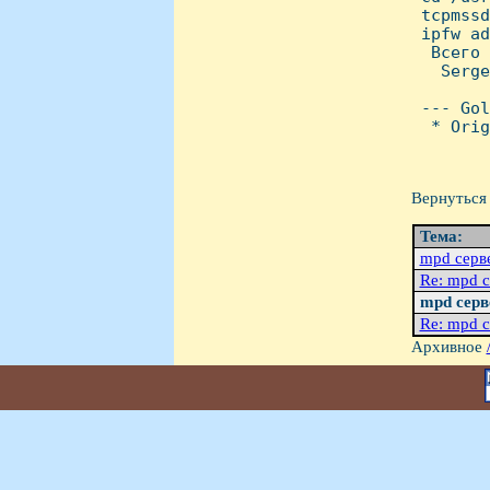
 tcpmssd
 ipfw ad
  Всего 
   Serge
 --- Gol
  * Orig
Вернуться 
Тема:
mpd серв
Re: mpd 
mpd серв
Re: mpd 
Архивное