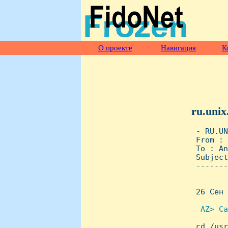
О проекте
Навигация
К
ru.unix
 - RU.UN
 From : 
 To : An
 Subject
 -------
 26 Сен 
 AZ> Са

 cd /us