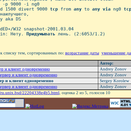
 -p 9000 -i ng0

d 1500 divert 9000 
tcp
 from 
any
 to 
any
via
 ng0 
tc
наилучшего,

y aka DS

dED+/W32 snapshot-2001.03.04

in: Hету. 
Придумывать
 лень. (2:6053/1.2)

к списку тем, сортированных по:
возрастание даты
уменьшение д
Автор:
ер и клиент одновременно
Andrey Zonov
сервер и клиент одновременно
Andrey Zonov
ер и клиент одновременно
Sergey Korolew
сервер и клиент одновременно
Andrey Zonov
/ru.unix.bsd/22204338e4b5.html
, оценка
2
из 5, голосов
10